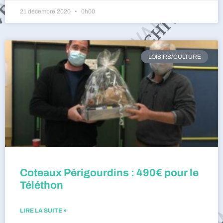
21 décembre 2020
0h00
LOISIRS/CULTURE
Coteaux Périgourdins : 490€ pour le
Téléthon
LIRE LA SUITE »