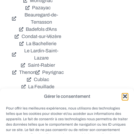
Montignac
Pazayac
Beauregard-de-
Terrasson
Badefols d'Ans
Condat-sur-Vézère
La Bachellerie
Le Lardin-Saint-
Lazare
Saint-Rabier
Thenon
Peyrignac
Cublac
La Feuillade
Chavagnac
Gérer le consentement
La Cassagne
Châtres
Coly
Grèzes
Pour offrir les meilleures expériences, nous utilisons des technologies
telles que les cookies pour stocker et/ou accéder aux informations des
Aubas
Villac
appareils. Le fait de consentir à ces technologies nous permettra de traiter
Azerat
Ladornac
des données telles que le comportement de navigation ou les ID uniques
Tourtoirac
sur ce site. Le fait de ne pas consentir ou de retirer son consentement