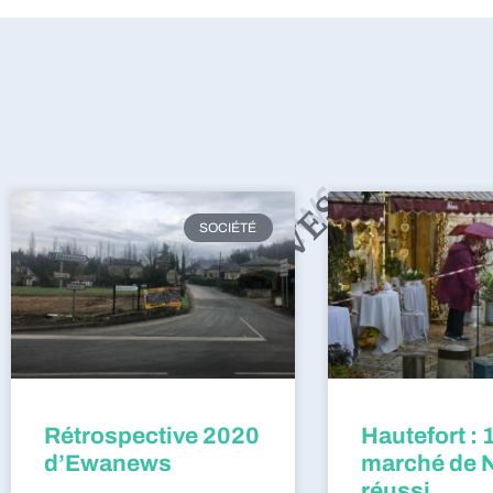
SOCIÉTÉ
Rétrospective 2020
Hautefort : 
d’Ewanews
marché de 
réussi