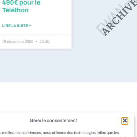
490€ pour le
Téléthon
LIRE LA SUITE »
19 décembre 2020
19h01
dieu
Montignac
Pazayac
Gérer le consentement
aint-Rabier
Thenon
Peyrignac
les meilleures expériences, nous utilisons des technologies telles que les
at
Ladornac
Tourtoirac