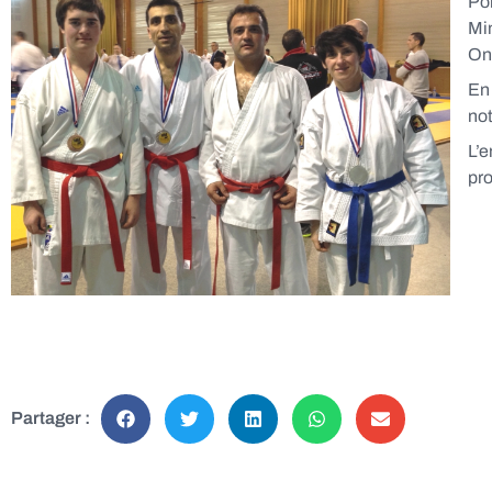
Po
Min
On
En 
not
L’e
pro
Partager :