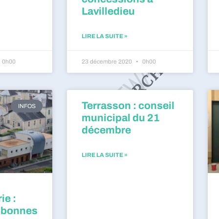
Lavilledieu
LIRE LA SUITE »
0h00
23 décembre 2020
0h00
Terrasson : conseil
INFOS
municipal du 21
décembre
LIRE LA SUITE »
ie :
 bonnes