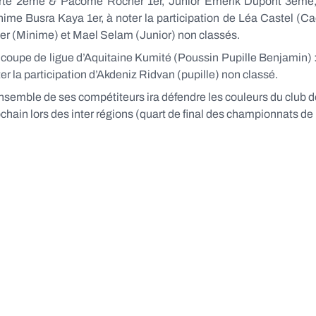
rte 2ème & Pacome Rocher 1er, Junior Emerik Dupont 3ème
ime Busra Kaya 1er, à noter la participation de Léa Castel (Cad
er (Minime) et Mael Selam (Junior) non classés.
coupe de ligue d’Aquitaine Kumité (Poussin Pupille Benjamin) 
er la participation d’Akdeniz Ridvan (pupille) non classé.
nsemble de ses compétiteurs ira défendre les couleurs du club d
chain lors des inter régions (quart de final des championnats de