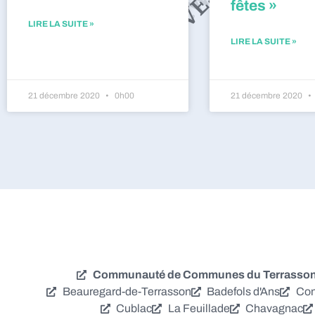
fêtes »
LIRE LA SUITE »
LIRE LA SUITE »
21 décembre 2020
0h00
21 décembre 2020
Communauté de Communes du Terrassonna
Beauregard-de-Terrasson
Badefols d'Ans
Con
Cublac
La Feuillade
Chavagnac