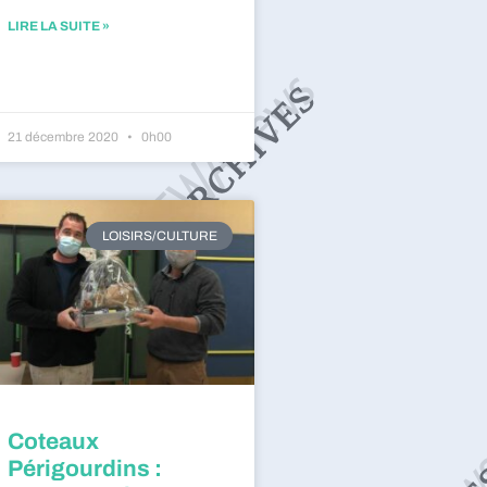
LIRE LA SUITE »
21 décembre 2020
0h00
LOISIRS/CULTURE
Coteaux
Périgourdins :