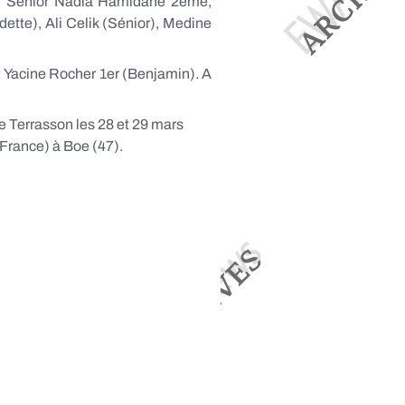
, Sénior Nadia Hamidane 2ème,
ette), Ali Celik (Sénior), Medine
: Yacine Rocher 1er (Benjamin). A
e Terrasson les 28 et 29 mars
 France) à Boe (47).