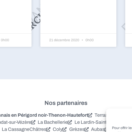
0h00
21 décembre 2020
0h00
Nos partenaires
is en Périgord noir-Thenon-Hautefort
Terrasson-Laville
dat-sur-Vézère
La Bachellerie
Le Lardin-Saint-Lazare
S
Pour offrir 
La Cassagne
Châtres
Coly
Grèzes
Aubas
Villac
Azer