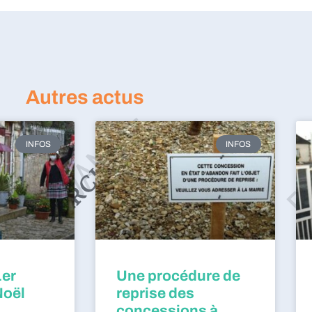
Autres actus
INFOS
INFOS
1er
Une procédure de
Noël
reprise des
concessions à