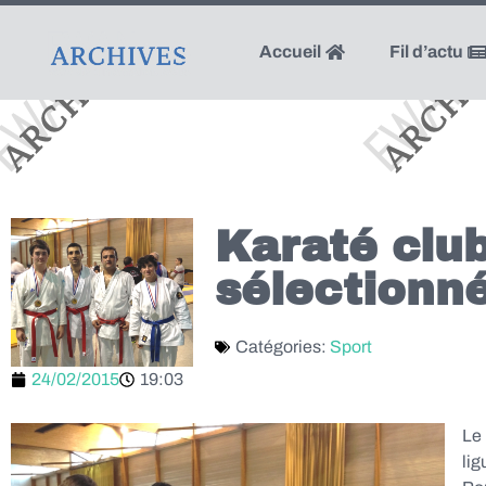
Accueil
Fil d’actu
Karaté club
sélectionn
Catégories:
Sport
24/02/2015
19:03
Le
li