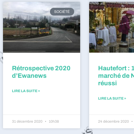
SOCIÉTÉ
Rétrospective 2020
Hautefort : 
d’Ewanews
marché de 
réussi
LIRE LA SUITE »
LIRE LA SUITE »
31 décembre 2020
10h38
24 décembre 2020