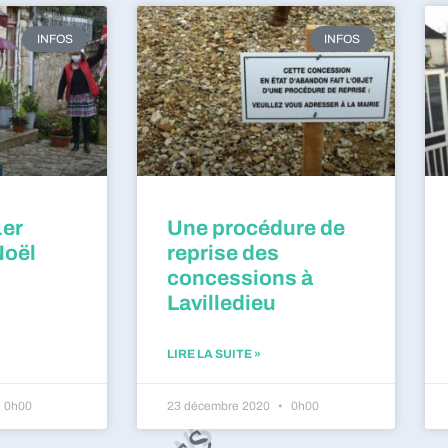
INFOS
INFOS
1er
Une procédure de
Noël
reprise des
concessions à
Lavilledieu
LIRE LA SUITE »
0h00
23 décembre 2020
0h00