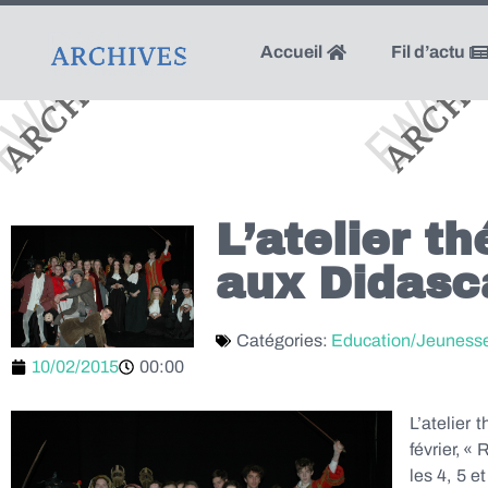
Accueil
Fil d’actu
L’atelier t
aux Didasc
Catégories:
Education/Jeuness
10/02/2015
00:00
L’atelier
février, «
les 4, 5 e