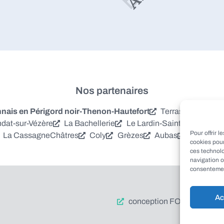
Nos partenaires
is en Périgord noir-Thenon-Hautefort
Terrasson-Laville
dat-sur-Vézère
La Bachellerie
Le Lardin-Saint-Lazare
S
Pour offrir 
La Cassagne
Châtres
Coly
Grèzes
Aubas
Villac
Azer
cookies pour
ces technol
navigation o
consentement
Ac
conception FORMACREA