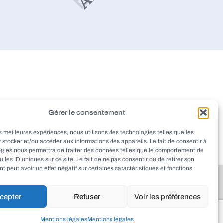
dieu
Montignac
Pazayac
Gérer le consentement
aint-Rabier
Thenon
Peyrignac
les meilleures expériences, nous utilisons des technologies telles que les
at
Ladornac
Tourtoirac
 stocker et/ou accéder aux informations des appareils. Le fait de consentir à
ogies nous permettra de traiter des données telles que le comportement de
u les ID uniques sur ce site. Le fait de ne pas consentir ou de retirer son
 peut avoir un effet négatif sur certaines caractéristiques et fonctions.
cepter
Refuser
Voir les préférences
haut
Mentions légales
Mentions légales