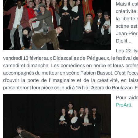
Mais il es
créativité
la libert
scène est
Jean-Pier
Djelil…
Les 22 ly
vendredi 13 février aux Didascalies de Périgueux, le festival de
samedi et dimanche. Les comédiens en herbe et leurs profes
accompagnés du metteur en scène Fabien Bassot. C’est l’occas
d’ouvrir la porte de l’imaginaire et de la créativité, en lai
présenteront leur pièce ce jeudi à 15 h à l’Agora de Boulazac. E
Pour aide
ProArti
.