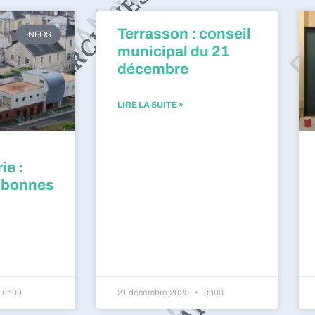
Terrasson : conseil
INFOS
municipal du 21
décembre
LIRE LA SUITE »
ie :
 bonnes
0h00
21 décembre 2020
0h00