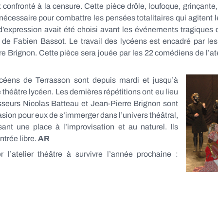
t confronté à la censure. Cette pièce drôle, loufoque, grinçant
 nécessaire pour combattre les pensées totalitaires qui agitent 
é d’expression avait été choisi avant les événements tragiques
 de Fabien Bassot. Le travail des lycéens est encadré par le
re Brignon. Cette pièce sera jouée par les 22 comédiens de l’a
céens de Terrasson sont depuis mardi et jusqu’à
 théâtre lycéen. Les dernières répétitions ont eu lieu
seurs Nicolas Batteau et Jean-Pierre Brignon sont
ion pour eux de s’immerger dans l’univers théâtral,
ssant une place à l’improvisation et au naturel. Ils
ntrée libre.
AR
r l’atelier théâtre à survivre l’année prochaine :