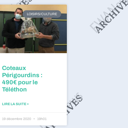
LOISIRS/CULTURE
Coteaux
Périgourdins :
490€ pour le
Téléthon
LIRE LA SUITE »
19 décembre 2020
19h01