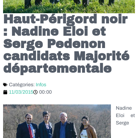
Haut-Périgord noir
: Nadine Eloi et
Serge Pedenon
candidats Majorité
départementale
Catégories:
Infos
11/03/2015
00:00
Nadine
Eloi et
Serge