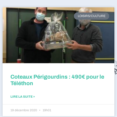
LOISIRS/CULTURE
Coteaux Périgourdins : 490€ pour le
Téléthon
LIRE LA SUITE »
19 décembre 2020
19h01