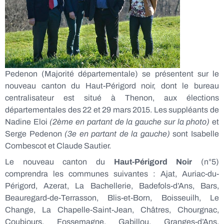
Pedenon (Majorité départementale) se présentent sur le
nouveau canton du Haut-Périgord noir, dont le bureau
centralisateur est situé à Thenon, aux élections
départementales des 22 et 29 mars 2015. Les suppléants de
Nadine Eloi
(2ème en partant de la gauche sur la photo)
et
Serge Pedenon
(3e en partant de la gauche)
sont Isabelle
Combescot et Claude Sautier.
Le nouveau canton du
Haut-Périgord Noir
(n°5)
comprendra les communes suivantes : Ajat
, Auriac-du-
Périgord, Azerat, La Bachellerie, Badefols-d’Ans, Bars,
Beauregard-de-Terrasson, Blis-et-Born, Boisseuilh, Le
Change, La Chapelle-Saint-Jean, Châtres, Chourgnac,
Coubjours, Fossemagne, Gabillou, Granges-d’Ans,