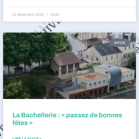
21 décembre 2020
0h00
INFOS
La Bachellerie : « passez de bonnes
fêtes »
LIRE LA SUITE »