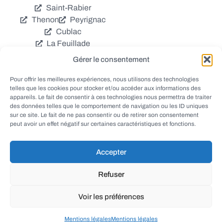
Saint-Rabier
Thenon
Peyrignac
Cublac
La Feuillade
Chavagnac
Gérer le consentement
La Cassagne
Châtres
Coly
Grèzes
Pour offrir les meilleures expériences, nous utilisons des technologies
telles que les cookies pour stocker et/ou accéder aux informations des
Aubas
Villac
appareils. Le fait de consentir à ces technologies nous permettra de traiter
Azerat
Ladornac
des données telles que le comportement de navigation ou les ID uniques
Tourtoirac
sur ce site. Le fait de ne pas consentir ou de retirer son consentement
peut avoir un effet négatif sur certaines caractéristiques et fonctions.
Accepter
© EWANEWS - Archives
Refuser
conception
tous droits réservés
FORMACREA
Voir les préférences
haut
Mentions légales
Mentions légales