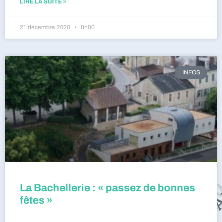
LIRE LA SUITE »
21 décembre 2020
0h00
INFOS
La Bachellerie : « passez de bonnes
fêtes »