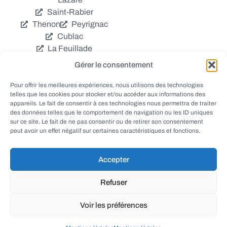
Saint-Rabier
Thenon
Peyrignac
Cublac
La Feuillade
Chavagnac
Gérer le consentement
La Cassagne
Châtres
Coly
Grèzes
Pour offrir les meilleures expériences, nous utilisons des technologies
telles que les cookies pour stocker et/ou accéder aux informations des
Aubas
Villac
appareils. Le fait de consentir à ces technologies nous permettra de traiter
Azerat
Ladornac
des données telles que le comportement de navigation ou les ID uniques
Tourtoirac
sur ce site. Le fait de ne pas consentir ou de retirer son consentement
peut avoir un effet négatif sur certaines caractéristiques et fonctions.
Accepter
© EWANEWS - Archives
Refuser
conception
tous droits réservés
FORMACREA
Voir les préférences
haut