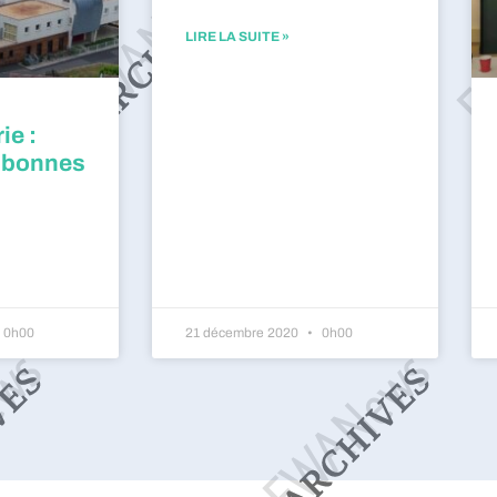
LIRE LA SUITE »
ie :
 bonnes
0h00
21 décembre 2020
0h00