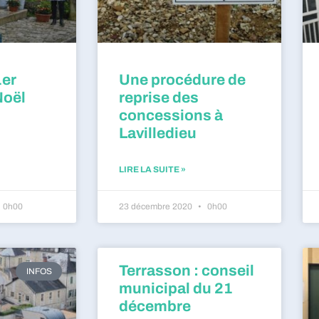
1er
Une procédure de
Noël
reprise des
concessions à
Lavilledieu
LIRE LA SUITE »
0h00
23 décembre 2020
0h00
Terrasson : conseil
INFOS
municipal du 21
décembre