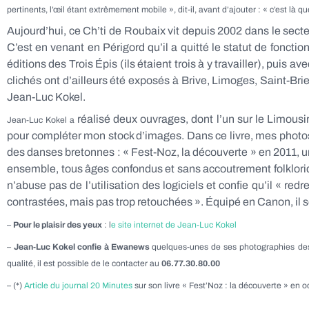
pertinents, l’œil étant extrêmement mobile », dit-il, avant d’ajouter : « c’est là q
Aujourd’hui, ce Ch’ti de Roubaix vit depuis 2002 dans le sec
C’est en venant en Périgord qu’il a quitté le statut de fonctio
éditions des Trois Épis (ils étaient trois à y travailler), pu
clichés ont d’ailleurs été exposés à Brive, Limoges, Saint-Brie
Jean-Luc Kokel.
réalisé deux ouvrages, dont l’un sur le Limousin
Jean-Luc Kokel a
pour compléter mon stock d’images. Dans ce livre, mes photos 
des danses bretonnes : « Fest-Noz, la découverte » en 2011, u
ensemble, tous âges confondus et sans accoutrement folkloriqu
n’abuse pas de l’utilisation des logiciels et confie qu’il « re
contrastées, mais pas trop retouchées ». Équipé en Canon, il so
–
Pour le plaisir des yeux
: l
e site internet de Jean-Luc Kokel
–
Jean-Luc Kokel confie à Ewanews
quelques-unes de ses photographies des
qualité, il est possible de le contacter au
06.77.30.80.00
– (*)
Article du journal 20 Minutes
sur son livre « Fest’Noz : la découverte » en 