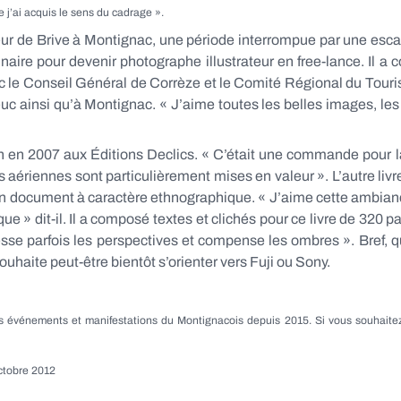
ue j’ai acquis le sens du cadrage ».
teur de Brive à Montignac, une période interrompue par une esc
nnaire pour devenir photographe illustrateur en free-lance. Il a 
is avec le Conseil Général de Corrèze et le Comité Régional du To
uc ainsi qu’à Montignac. « J’aime toutes les belles images, les p
 en 2007 aux Éditions Declics. « C’était une commande pour laqu
aériennes sont particulièrement mises en valeur ». L’autre livr
n document à caractère ethnographique. « J’aime cette ambiance
e » dit-il. Il a composé textes et clichés pour ce livre de 320
dresse parfois les perspectives et compense les ombres ». Bref, q
uhaite peut-être bientôt s’orienter vers Fuji ou Sony.
 événements et manifestations du Montignacois depuis 2015. Si vous souhaite
octobre 2012