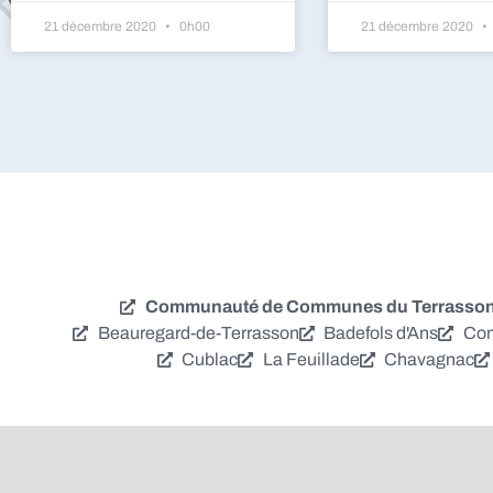
21 décembre 2020
0h00
21 décembre 2020
Communauté de Communes du Terrassonna
Beauregard-de-Terrasson
Badefols d'Ans
Con
Cublac
La Feuillade
Chavagnac