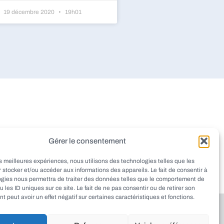
19 décembre 2020
19h01
dieu
Montignac
Pazayac
Gérer le consentement
aint-Rabier
Thenon
Peyrignac
les meilleures expériences, nous utilisons des technologies telles que les
at
Ladornac
Tourtoirac
 stocker et/ou accéder aux informations des appareils. Le fait de consentir à
ogies nous permettra de traiter des données telles que le comportement de
u les ID uniques sur ce site. Le fait de ne pas consentir ou de retirer son
 peut avoir un effet négatif sur certaines caractéristiques et fonctions.