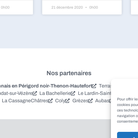
0h00
21 décembre 2020
0h00
Nos partenaires
is en Périgord noir-Thenon-Hautefort
Terrasson-Laville
dat-sur-Vézère
La Bachellerie
Le Lardin-Saint-Lazare
S
Pour offrir 
La Cassagne
Châtres
Coly
Grèzes
Aubas
Villac
Azer
cookies pour
ces technol
navigation o
consentement