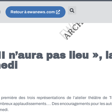
Retour à ewanews.com
I n’aura pas lieu », 
medi
 première des trois représentations de l’atelier théâtre de
mbreux applaudissements…. Des encouragements pour les autres
medi.