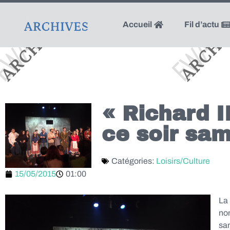
Accueil
Fil d’actu
« Richard II
ce soir sa
Catégories:
Loisirs/Culture
15/05/2015
01:00
La
no
sa