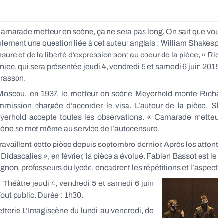
amarade metteur en scène, ça ne sera pas long. On sait que vou
lement une question liée à cet auteur anglais : William Shake
sure et de la liberté d’expression sont au coeur de la pièce, « Ric
niec, qui sera présentée jeudi 4, vendredi 5 et samedi 6 juin 201
rrasson.
oscou, en 1937, le metteur en scène Meyerhold monte Richard I
mmission chargée d’accorder le visa. L’auteur de la pièce, Sh
yerhold accepte toutes les observations. « Camarade metteur
 scène se met même au service de l’autocensure.
availlent cette pièce depuis septembre dernier. Après les attenta
Didascalies », en février, la pièce a évolué. Fabien Bassot est le 
gnon, professeurs du lycée, encadrent les répétitions et l’aspec
Théâtre jeudi 4, vendredi 5 et samedi 6 juin
out public. Durée : 1h30.
lletterie L’Imagiscène du lundi au vendredi, de