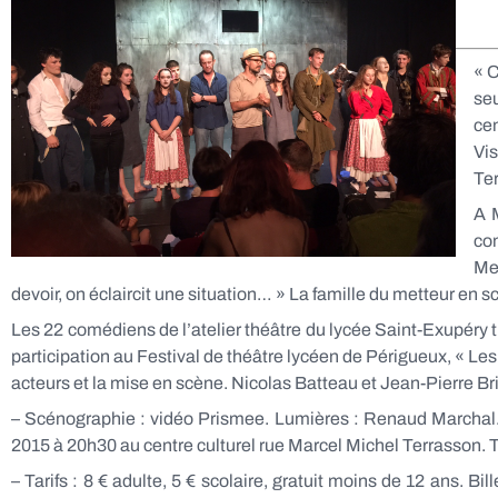
« C
seu
cen
Vis
Te
A M
co
Me
devoir, on éclaircit une situation… » La famille du metteur en
Les 22 comédiens de l’atelier théâtre du lycée Saint-Exupéry tr
participation au Festival de théâtre lycéen de Périgueux, « Les 
acteurs et la mise en scène. Nicolas Batteau et Jean-Pierre Bri
– Scénographie : vidéo Prismee. Lumières : Renaud Marchal. 
2015 à 20h30 au centre culturel rue Marcel Michel Terrasson. T
– Tarifs : 8 € adulte, 5 € scolaire, gratuit moins de 12 ans. Bi