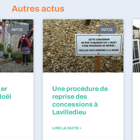
Autres actus
INFOS
INFOS
1er
Une procédure de
Noël
reprise des
concessions à
Lavilledieu
LIRE LA SUITE »