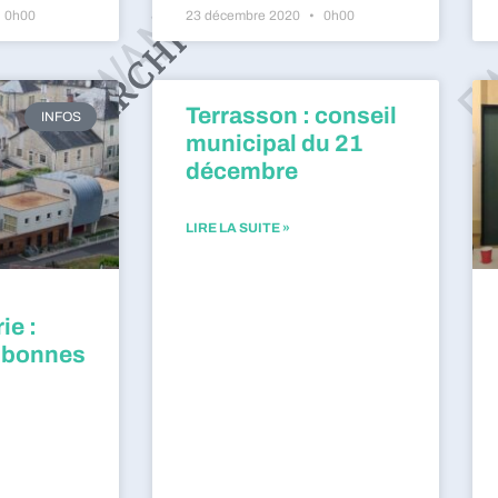
0h00
23 décembre 2020
0h00
Terrasson : conseil
INFOS
municipal du 21
décembre
LIRE LA SUITE »
ie :
 bonnes