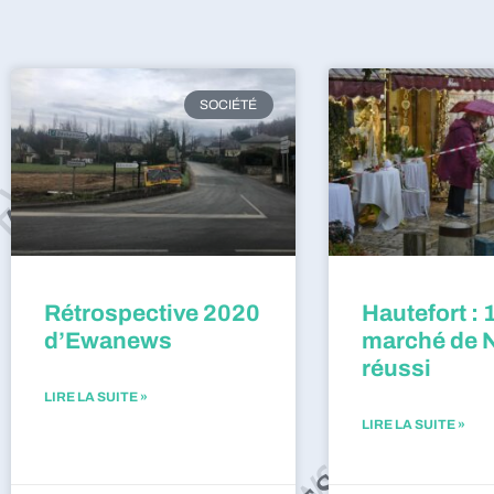
SOCIÉTÉ
Rétrospective 2020
Hautefort : 
d’Ewanews
marché de 
réussi
LIRE LA SUITE »
LIRE LA SUITE »