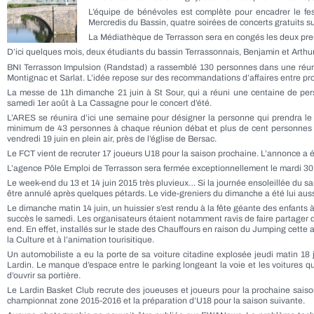
L’équipe de bénévoles est complète pour encadrer le festi
Mercredis du Bassin, quatre soirées de concerts gratuits sur 
La Médiathèque de Terrasson sera en congés les deux premiè
D’ici quelques mois, deux étudiants du bassin Terrassonnais, Benjamin et Arthur
BNI Terrasson Impulsion (Randstad) a rassemblé 130 personnes dans une réunion 
Montignac et Sarlat. L’idée repose sur des recommandations d’affaires entre pro
La messe de 11h dimanche 21 juin à St Sour, qui a réuni une centaine de per
samedi 1er août à La Cassagne pour le concert d’été.
L’ARES se réunira d’ici une semaine pour désigner la personne qui prendra le re
minimum de 43 personnes à chaque réunion débat et plus de cent personnes pr
vendredi 19 juin en plein air, près de l’église de Bersac.
Le FCT vient de recruter 17 joueurs U18 pour la saison prochaine. L’annonce a ét
L’agence Pôle Emploi de Terrasson sera fermée exceptionnellement le mardi 30 
Le week-end du 13 et 14 juin 2015 très pluvieux… Si la journée ensoleillée du same
être annulé après quelques pétards. Le vide-greniers du dimanche a été lui aus
Le dimanche matin 14 juin, un huissier s’est rendu à la fête géante des enfants 
succès le samedi. Les organisateurs étaient notamment ravis de faire partager de
end. En effet, installés sur le stade des Chauffours en raison du Jumping cette 
la Culture et à l’animation tourisitique.
Un automobiliste a eu la porte de sa voiture citadine explosée jeudi matin 18
Lardin. Le manque d’espace entre le parking longeant la voie et les voitures qu
d’ouvrir sa portière.
Le Lardin Basket Club recrute des joueuses et joueurs pour la prochaine saison 
championnat zone 2015-2016 et la préparation d’U18 pour la saison suivante.