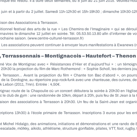
hnique
est résolu. Il a duré deux semaines, du 8 juin au 21 juin 2015. Veuillez-n
8 juin et à partir du 2 juillet. Samedi 11h-12h30 et 15h-19h30 ; dimanche 10h30-12
aison des Associations à Terrasson.
tionnel festival des arts de la rue « Les Chemins de l’Imaginaire » qui se déroul
ires le dimanche 12 juillet en soirée. Tél. 05.53.50.13.80 afin d’informer de vo
prochaine saison. (www.centre-culturel-terrasson.fr)
. Les associations peuvent continuer à envoyer leurs manifestations à Ewanews 
, Terrassonnais – Montignacois – Hautefort – Thenon
né Vox de Montignac avec « Résistances d’Hier et d’aujourd’hui » : un témoi
 20h30 la projection du film de Marc Rothemond : « Sophie Scholl, les derniers jou
Terrasson… Avant la projection du film « Chante ton Bac d’abord », on pourra
 la Dordogne, au répertoire pop-rock-funk avec une chanteuse, des cuivres, des 
ck Lebon (2011, 7mn). Entrée : 4,50€.
ignac route de la Chapoulie où un concert débutera la soirée à 20h30 en l’église
 le club de gym : une randonnée de 10km, départ à 20h, puis feu de St Jean à la 
ison des associations à Terrasson à 20h30. Un feu de la Saint-Jean est organis
iptions 13h30) à l’école primaire de Terrasson. Inscriptions 3 euros pour les en
t Michel Hidalgo, des animations, initiations et démonstrations et une rando de 8
calade, mölkky, aïkido, athlétisme, structure gonflable, pilates, VTT, foot, rugby, ta