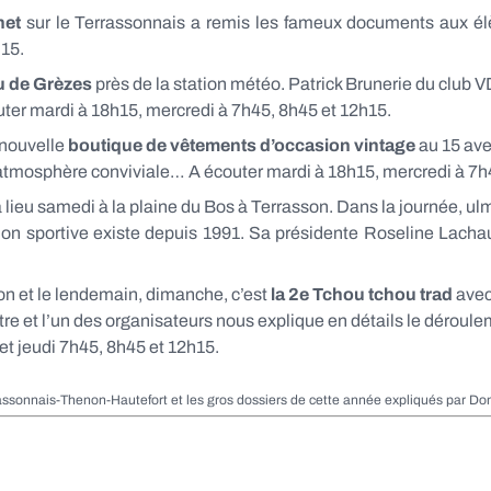
net
sur le Terrassonnais a remis les fameux documents aux él
h15.
u de Grèzes
près de la station météo. Patrick Brunerie du club
outer mardi à 18h15, mercredi à 7h45, 8h45 et 12h15.
 nouvelle
boutique de vêtements d’occasion vintage
au 15 ave
atmosphère conviviale… A écouter mardi à 18h15, mercredi à 7h
 lieu samedi à la plaine du Bos à Terrasson. Dans la journée, ulm
ion sportive existe depuis 1991. Sa présidente Roseline Lachau
on et le lendemain, dimanche, c’est
la 2e Tchou tchou trad
avec
tre et l’un des organisateurs nous explique en détails le déroule
et jeudi 7h45, 8h45 et 12h15.
onnais-Thenon-Hautefort et les gros dossiers de cette année expliqués par Dom