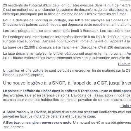
23 résidents de l’hôpital d’Excideuil ont dû être évacués dans la nuit de mercre
C’est un patient qui a enclanché le système de désemfumage de l’établissement e
électrique provoquée par la mise en marche de tous les extracteurs de fumée !
Pour la défense de l’occitan au collège, une lettre est envoyée au Conseil d’E
Chevalier des palmes académiques, qui déposera cette requête en annulation co
Les taxis périgourdins se sont rassemblés jeudi à Bordeaux. Les taxis dénoncen
En Dordogne une manifestation interprofessionnelle a eu lieu à 17h30 jeudi devan
sur trois était supprimé. Dans les hôpitaux c’est Force Ouvrière qui appelait à la
La barre des 22.000 chômeurs a été franchie en Dordogne. C’est 136 demandeurs
La taxe départementale sur le foncier bâti pourrait augmenter l’an prochain. A
lui « il faudra maintenir les investissements alors que la subvention annuelle de
L’info r
Un camion et une voiture se sont percutés mercredi en fin de matinée sur la D
Bordeaux par hélicoptère.
Une nouvelle grève à la SNCF, à l’appel de la CGT, jusqu’à ven
Le point sur l’affaire du « bébé dans le coffre » à Terrasson, un an et demi après
déshydratée, sale et en carence de soins. L’avocate de l’association Innocence e
examen pour violences habituelles sur mineur, privation de soins et dissimulat
L’info
A Saint Pardoux la Rivière, le pilote d’un side-car s’est tué lundi après-midi
ent
arrivait en face. Le motard de 59 ans a été tué sur le coup.
A Borrèze, un sanglier renverse une moto
. Un motard de 40 ans a été grièveme
est indemne.