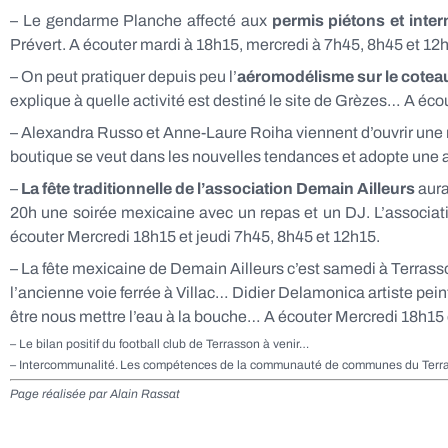
– Le gendarme Planche affecté aux
permis piétons et inter
Prévert. A écouter mardi à 18h15, mercredi à 7h45, 8h45 et 12
– On peut pratiquer depuis peu l’
aéromodélisme sur le cotea
explique à quelle activité est destiné le site de Grèzes… A éc
– Alexandra Russo et Anne-Laure Roiha viennent d’ouvrir une
boutique se veut dans les nouvelles tendances et adopte une 
–
La fête traditionnelle de l’association Demain Ailleurs
aura
20h une soirée mexicaine avec un repas et un DJ. L’associat
écouter Mercredi 18h15 et jeudi 7h45, 8h45 et 12h15.
– La fête mexicaine de Demain Ailleurs c’est samedi à Terrass
l’ancienne voie ferrée à Villac… Didier Delamonica artiste pein
être nous mettre l’eau à la bouche… A écouter Mercredi 18h15 
– Le bilan positif du football club de Terrasson à venir…
– Intercommunalité.
Les compétences de la communauté de communes du Terrass
Page réalisée par Alain Rassat