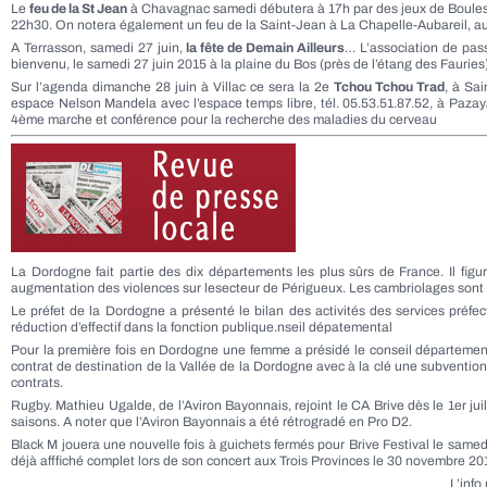
Le
feu de la St Jean
à Chavagnac samedi débutera à 17h par des jeux de Boules a
22h30. On notera également un feu de la Saint-Jean à La Chapelle-Aubareil, au
A Terrasson, samedi 27 juin,
la fête de Demain Ailleurs
… L’association de pas
bienvenu, le samedi 27 juin 2015 à la plaine du Bos (près de l’étang des Fauries
Sur l’agenda dimanche 28 juin à Villac ce sera la 2e
Tchou Tchou Trad
, à Sai
espace Nelson Mandela avec l’espace temps libre, tél. 05.53.51.87.52, à Paza
4ème marche et conférence pour la recherche des maladies du cerveau
La Dordogne fait partie des dix départements les plus sûrs de France. Il fig
augmentation des violences sur lesecteur de Périgueux. Les cambriolages sont 
Le préfet de la Dordogne a présenté le bilan des activités des services préfe
réduction d’effectif dans la fonction publique.nseil dépatemental
Pour la première fois en Dordogne une femme a présidé le conseil département
contrat de destination de la Vallée de la Dordogne avec à la clé une subventio
contrats.
Rugby. Mathieu Ugalde, de l’Aviron Bayonnais, rejoint le CA Brive dès le 1er ju
saisons. A noter que l’Aviron Bayonnais a été rétrogradé en Pro D2.
Black M jouera une nouvelle fois à guichets fermés pour Brive Festival le same
déjà afffiché complet lors de son concert aux Trois Provinces le 30 novembre 20
L’info