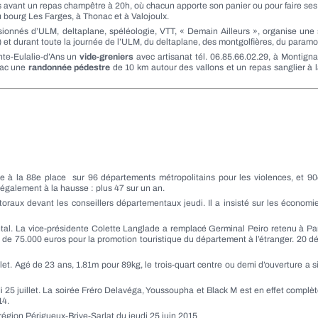
vant un repas champêtre à 20h, où chacun apporte son panier ou pour faire ses g
 bourg Les Farges, à Thonac et à Valojoulx.
sionnés d’ULM, deltaplane, spéléologie, VTT, « Demain Ailleurs », organise un
) et durant toute la journée de l’ULM, du deltaplane, des montgolfières, du paramot
nte-Eulalie-d’Ans un
vide-greniers
avec artisanat tél. 06.85.66.02.29, à Montign
yac une
randonnée pédestre
de 10 km autour des vallons et un repas sanglier à 
ure à la 88e place sur 96 départements métropolitains pour les violences, et 90
également à la hausse : plus 47 sur un an.
ctoraux devant les conseillers départementaux jeudi. Il a insisté sur les écono
al. La vice-présidente Colette Langlade a remplacé Germinal Peiro retenu à Pari
n de 75.000 euros pour la promotion touristique du département à l’étranger. 20 d
illet. Agé de 23 ans, 1.81m pour 89kg, le trois-quart centre ou demi d’ouverture a
di 25 juillet. La soirée Fréro Delavéga, Youssoupha et Black M est en effet compl
14.
 région Périgueux-Brive-Sarlat du
jeudi 25 juin 2015