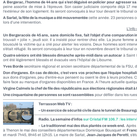
A Bergerac, l’homme de 44 ans qui s’est déguisé en policier pour agresser sa
peine assortie de mise à l’épreuve. Son casier judiciaire comporte déjà 17 m
l’extérieur de son logement. Ils seront convoqués à leur tour devant le tribunal
A Sarlat, la fête de la musique a été mouvementée
cette année. 23 personnes on
lors d’une intervention.
L’info
Un Bergeracois de 45 ans, sans domicile fixe, fait l’objet d’une comparution
trouvait « jolie », jeudi soir. Il a insisté pour rentrer chez elle. La jeune femm
bousculé la victime qui a crié pour alerter les voisins. Deux hommes sont interve
s’était réfugié. Ils seront convoqués à leur tour en novembre devant le tribunal
Quatre séniors ont été blessés dimanche après-midi dans un autocar
à Saint 
ont été légèrement blessés et évacués vers l’hôpital de Libourne.
Yves Borde
secrétaire régional et ancien secrétaire départemental de la FSU, 
Don d’organes. En cas de décès, c’est vers vos proches que l’équipe hospital
aux dons d’organes, peu d’entre-eux pensent ou osent le dire à leurs proches. Ce 
faire face au manque d’organes disponibles en France. A l’heure actuelle quelq
Virgine Calmels la chef de file des républicains aux élections régionales était 
Une cinquantaine de personnes se sont rassemblées
pour défiler dans les rues
Terrasson Web TV :
– Un exercice de sécurité civile dans le tunnel de Beaure
Radio. La semaine d’infos
sur Cristal FM 106.7 : les inter
–
Le traditionnel mai des élus plantés ce week-end.
Après 
à Thenon le mai des conseillers départementaux Dominique Bousquet et
Franc
et mardi 7h45, 8h45 et 12h15. Le maire de Sarlat,
Jean-Jacques de Peretti
, s’é