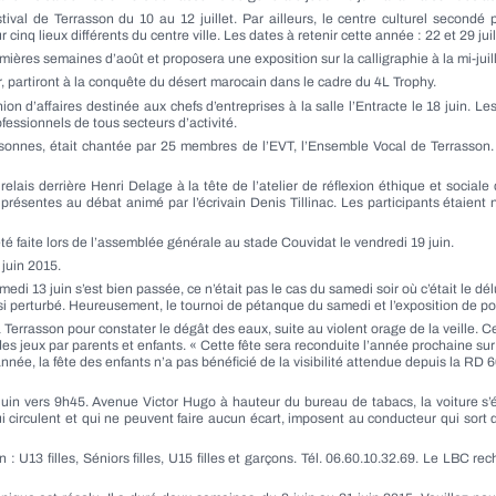
val de Terrasson du 10 au 12 juillet. Par ailleurs, le centre culturel secondé 
cinq lieux différents du centre ville. Les dates à retenir cette année : 22 et 29 juill
res semaines d’août et proposera une exposition sur la calligraphie à la mi-juill
, partiront à la conquête du désert marocain dans le cadre du 4L Trophy.
d’affaires destinée aux chefs d’entreprises à la salle l’Entracte le 18 juin. Les
fessionnels de tous secteurs d’activité.
sonnes, était chantée par 25 membres de l’EVT, l’Ensemble Vocal de Terrasson.
lais derrière Henri Delage à la tête de l’atelier de réflexion éthique et sociale
ésentes au débat animé par l’écrivain Denis Tillinac. Les participants étaie
é faite lors de l’assemblée générale au stade Couvidat le vendredi 19 juin.
juin 2015.
di 13 juin s’est bien passée, ce n’était pas le cas du samedi soir où c’était le dél
si perturbé. Heureusement, le tournoi de pétanque du samedi et l’exposition de p
à Terrasson pour constater le dégât des eaux, suite au violent orage de la veille.
s jeux par parents et enfants. « Cette fête sera reconduite l’année prochaine sur 
année, la fête des enfants n’a pas bénéficié de la visibilité attendue depuis la RD
 juin vers 9h45. Avenue Victor Hugo à hauteur du bureau de tabacs, la voiture s’
i circulent et qui ne peuvent faire aucun écart, imposent au conducteur qui sort 
: U13 filles, Séniors filles, U15 filles et garçons. Tél. 06.60.10.32.69. Le LBC r