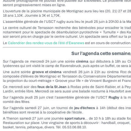
Aucune photographie ne pouvait être publiée sur EWANews. Le problème tec
seront progressivement mises en ligne.
L’ouverture de la piscine municipale de Montignac aura lieu les (20, 21) 27 et 2
18 ans 1,10€. Journée à 3€ et 1,70€.
L’assemblée générale de l’USCT rugby aura lieu le jeudi 25 juin à 20h30 à la M
Le centre culturel de Terrasson recherche des bénévoles pour encadrer le tradi
notamment pour le spectacle de déambulation pyrotechnie « Tumulte » des Karnav
soir seront pris en charge par le centre culturel. Un spectacle sera offert sur la 
Le
Calendrier des rendez-vous de l’été d’Ewanews
est en cours de construction
Sur l’agenda cette semaine
Sur l’agenda ce mercredi 24 juin une soirée
cinéma
qui débutera à 18h au Ci
lycéennes qui ont visité le camp de Ravensbruck, puis après un buffet, ce sera à
Une autre soirée
groove et cinéma
vendredi 26 juin à 21h au cinéma Roc de 
composée d’élèves de Montignac et Terrasson du Conservatoire Départemental de
la projection du court-métrage « Groove your life » de Vincent Burgevin et Fran
Ce mercredi soir des
feux de la St Jean
à Rodas près de Saint-Rabier, et à Peyr
Lardin, entrée libre. Mercredi ce sera aussi une balade nocturne à Hautefort avec
Sur l’agenda jeudi 25 juin c’est l’assemblée générale de l’USCT
Rugby
à la ma
comité des fêtes.
Sur l’agenda samedi 27 juin, un tournoi de
jeu d’échecs
à 14h (début des inscr
bénéfices sont reversé à la coopérative de l’école.
A Thenon samedi 27 juin une journée
sport nature
… de 10 h à 18h au stade foo
Restauration sur place. Une vingtaine de sports à découvrir : handball, croquet, es
basket, tennis, pétanque, divers. Tél. 05.53.06.88.10.