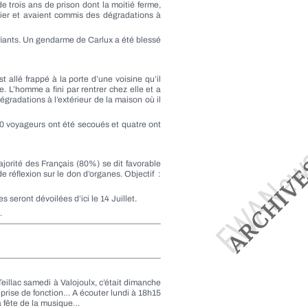
e trois ans de prison dont la moitié ferme,
cier et avaient commis des dégradations à
fiants. Un gendarme de Carlux a été blessé
 allé frappé à la porte d’une voisine qu’il
re. L’homme a fini par rentrer chez elle et a
égradations à l’extérieur de la maison où il
0 voyageurs ont été secoués et quatre ont
jorité des Français (80%) se dit favorable
e réflexion sur le don d’organes. Objectif :
 seront dévoilées d’ici le 14 Juillet.
.
illac samedi à Valojoulx, c’était dimanche
 prise de fonction… A écouter lundi à 18h15
a fête de la musique…