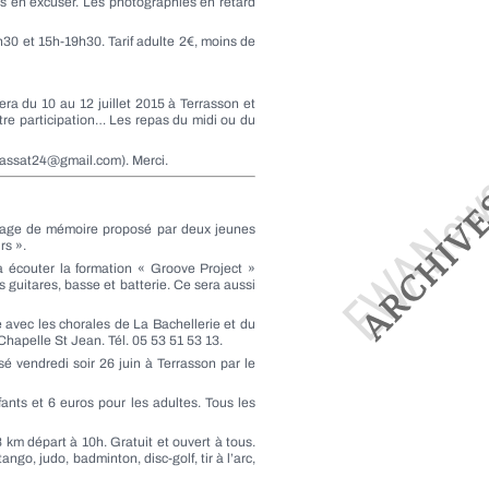
ous en excuser. Les photographies en retard
h30 et 15h-19h30. Tarif adulte 2€, moins de
era du 10 au 12 juillet 2015 à Terrasson et
tre participation… Les repas du midi ou du
(rassat24@gmail.com). Merci.
gnage de mémoire proposé par deux jeunes
rs ».
 écouter la formation « Groove Project »
guitares, basse et batterie. Ce sera aussi
 avec les chorales de La Bachellerie et du
Chapelle St Jean. Tél. 05 53 51 53 13.
é vendredi soir 26 juin à Terrasson par le
fants et 6 euros pour les adultes. Tous les
 km départ à 10h. Gratuit et ouvert à tous.
ngo, judo, badminton, disc-golf, tir à l’arc,