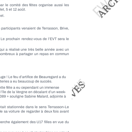
par le comité des fêtes organise aussi les
et, 5 et 12 août.
et.
 participants venaient de Terrasson, Brive,
 Le prochain rendez-vous de l’EVT sera le
 qui a réalisé une très belle année avec un
nt nombreux à partager un repas en commun
uge ! Le feu d’artifice de Beauregard a du
oteries a eu beaucoup de succès.
 Cette fête a eu cependant un immense
l’île de la Vergne en décalant d’un week-
 6089 » souligne Sabine Malard, adjointe à
était stationnée dans le sens Terrasson-Le
de sa voiture de regarder à deux fois avant
echerche également des U17 filles en vue du