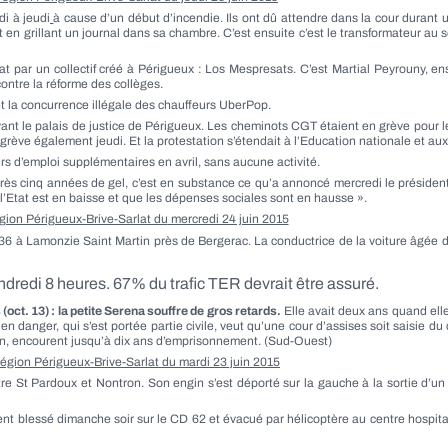
di à jeudi
à cause d’un début d’incendie. Ils ont dû attendre dans la cour durant
n grillant un journal dans sa chambre. C’est ensuite c’est le transformateur au so
tat par un collectif créé à Périgueux : Los Mespresats. C’est Martial Peyrouny, e
ntre la réforme des collèges.
t la concurrence illégale des chauffeurs UberPop.
t le palais de justice de Périgueux. Les cheminots CGT étaient en grève pour les s
 grève également jeudi. Et la protestation s’étendait à l’Education nationale et aux
 d’emploi supplémentaires en avril, sans aucune activité.
près cinq années de gel, c’est en substance ce qu’a annoncé mercredi le présiden
 l’Etat est en baisse et que les dépenses sociales sont en hausse ».
égion Périgueux-Brive-Sarlat du
mercredi 24 juin 2015
936 à Lamonzie Saint Martin près de Bergerac. La conductrice de la voiture âgée 
dredi 8 heures. 67% du trafic TER devrait être assuré.
 (oct. 13) : la petite Serena souffre de gros retards.
Elle avait deux ans quand elle
n danger, qui s’est portée partie civile, veut qu’une cour d’assises soit saisie du
ion, encourent jusqu’à dix ans d’emprisonnement. (Sud-Ouest)
 région Périgueux-Brive-Sarlat du
mardi 23 juin 2015
re St Pardoux et Nontron. Son engin s’est déporté sur la gauche à la sortie d’un
nt blessé dimanche soir sur le CD 62 et évacué par hélicoptère au centre hospit