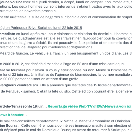
 jeune voisine
chez elle jeudi dernier, a écopé, lundi en comparution immédiate, d
entions. Les deux hommes qui sont intervenus s’étaient battus avec le faux poli
 correctionnel en novembre prochain.
t été arrêtées à la suite de bagarres sur fond d’alcool et consommation de stupé
 région Périgueux-Brive-Sarlat du
lundi 22 juin 2015
 immédiate
ce lundi après-midi pour violences et violation de domicile. L’homme est
e a refusé. Le quadragénaire est allé ses travestir en faux-policier pour la convainc
nus et une bagarre a éclaté. Ils ont poursuivi le faux policier et ont commis des d
 correctionnnel de Bergerac pour violences et dégradations.
Méard de Gurçon. Le véhicule a franchi un peu brusquement un dos d’âne. Les 3
de 2008 à 2012, est décédé dimanche à l’âge de 58 ans d’une crise cardiaque.
ière se tournera
pour savoir si vous y étiez opposé ou non. Même si l’immense ma
lundi 22 juin est, à l’initiative de l’agence de biomédecine, la journée mondiale d
ue 20.000 personnes sont en attente d’une greffe.
à Périgueux vendredi
soir. Elle a annoncé que les têtes des 12 listes départementales
 de Périgueux samedi. C’était la fête du slip. Cette édition pourrait être la dernière
gard-de-Terrasson le 19 juin…
Reportage vidéo Web TV d’EWANews à voir ici
views à écouter
…
le mai des conseillers départementaux Nathalie Manet-Carbonnière et Christian Te
ine Bourra
… Cette dernière nous a donné ses impressions suite à son élection et
tait déplacé pour le mai de Dominique Bousquet avant de retourner à Sarlat pour l