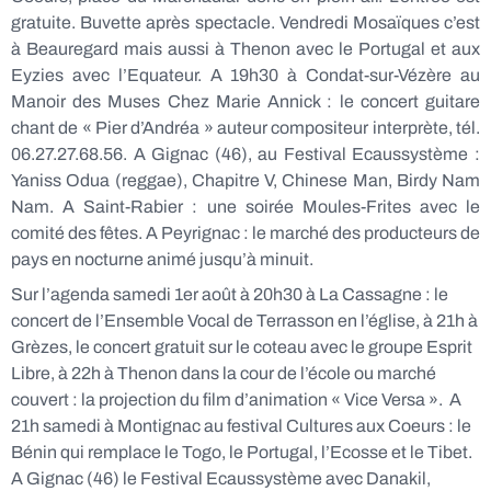
gratuite. Buvette après spectacle. Vendredi Mosaïques c’est
à Beauregard mais aussi à Thenon avec le Portugal et aux
Eyzies avec l’Equateur. A 19h30 à Condat-sur-Vézère au
Manoir des Muses Chez Marie Annick : le concert guitare
chant de « Pier d’Andréa » auteur compositeur interprète, tél.
06.27.27.68.56. A Gignac (46), au Festival Ecaussystème :
Yaniss Odua (reggae), Chapitre V, Chinese Man, Birdy Nam
Nam. A Saint-Rabier : une soirée Moules-Frites avec le
comité des fêtes. A Peyrignac : le marché des producteurs de
pays en nocturne animé jusqu’à minuit.
Sur l’agenda samedi 1er août à 20h30 à La Cassagne : le
concert de l’Ensemble Vocal de Terrasson en l’église, à 21h à
Grèzes, le concert gratuit sur le coteau avec le groupe Esprit
Libre, à 22h à Thenon dans la cour de l’école ou marché
couvert : la projection du film d’animation « Vice Versa ». A
21h samedi à Montignac au festival Cultures aux Coeurs : le
Bénin qui remplace le Togo, le Portugal, l’Ecosse et le Tibet.
A Gignac (46) le Festival Ecaussystème avec Danakil,