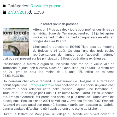
Catégories:
Revue de presse
27/07/2015
11:56
En bref et revue de presse :
Attention ! Plus que deux jours pour profiter des livres de
la médiathèque de Terrasson, vendredi 31 juillet après-
midi et samedi matin. La médiathèque sera en effet en
congés du 4 au 15 août.
L’hélicoptère eurocopter EC665 Tigre sera au meeting
de Belvès le 16 août. Ce sera l’une des trois seules
représentations de l’année pour l’appareil. l’aéronef
d’airbus est présent sur les principaux théâtres d’opérations extérieures.
L’association la Marzelle organise une visite nocturne de la vieille ville de
Terrasson le jeudi soir à 21h45 place de Genouillac (ex-Foirail). La visite est
de 2€, gratuite pour les moins de 15 ans. Tél. office de tourisme
05.53.50.37.56.
Un nouveau chef étoilé reprend le restaurant de l’Imaginaire à Terrasson
dèbut septembre.
François Adamski
sera chef-conseil. Il a choisi un jeune chef
prometteur pour relancer cette belle maison… Après une formation au
Touquet et un passage par Paris : Ritz (avec Michel Roth), Plaza Athénée,
etc. François Adamski fait partie des chefs les plus titrés de France avec les
prestigieux : Bocuse d’or en 2001 et Meilleur Ouvrier de France 2007. François
Adamski prépare aussi son retour à Bordeaux après son passage au Gabriel
dans la capitale d’Aquitaine où il avait obtenu une étoile au Michelin.
Durant le festival de Montignac, un village du Monde est ouvert devant la