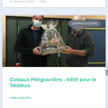
21 décembre 2020
0h00
LOISIRS/CULTURE
Coteaux Périgourdins : 490€ pour le
Téléthon
LIRE LA SUITE »