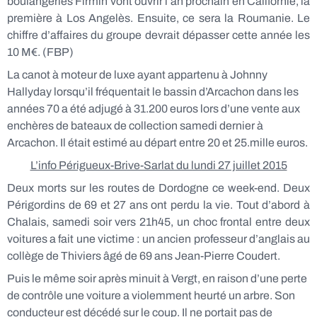
boulangeries Firmin vont ouvrir l’an prochain en Californie, la
première à Los Angelès. Ensuite, ce sera la Roumanie. Le
chiffre d’affaires du groupe devrait dépasser cette année les
10 M€. (FBP)
La canot à moteur de luxe ayant appartenu à Johnny
Hallyday lorsqu’il fréquentait le bassin d’Arcachon dans les
années 70 a été adjugé à 31.200 euros lors d’une vente aux
enchères de bateaux de collection samedi dernier à
Arcachon. Il était estimé au départ entre 20 et 25.mille euros.
L’info Périgueux-Brive-Sarlat du lundi 27 juillet 2015
Deux morts sur les routes de Dordogne ce week-end. Deux
Périgordins de 69 et 27 ans ont perdu la vie. Tout d’abord à
Chalais, samedi soir vers 21h45, un choc frontal entre deux
voitures a fait une victime : un ancien professeur d’anglais au
collège de Thiviers âgé de 69 ans Jean-Pierre Coudert.
Puis le même soir après minuit à Vergt, en raison d’une perte
de contrôle une voiture a violemment heurté un arbre. Son
conducteur est décédé sur le coup. Il ne portait pas de