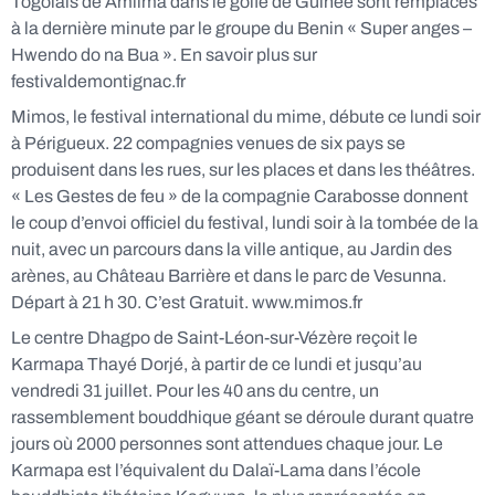
Togolais de Amlima dans le golfe de Guinée sont remplacés
à la dernière minute par le groupe du Benin « Super anges –
Hwendo do na Bua ». En savoir plus sur
festivaldemontignac.fr
Mimos, le festival international du mime, débute ce lundi soir
à Périgueux. 22 compagnies venues de six pays se
produisent dans les rues, sur les places et dans les théâtres.
« Les Gestes de feu » de la compagnie Carabosse donnent
le coup d’envoi officiel du festival, lundi soir à la tombée de la
nuit, avec un parcours dans la ville antique, au Jardin des
arènes, au Château Barrière et dans le parc de Vesunna.
Départ à 21 h 30. C’est Gratuit. www.mimos.fr
Le centre Dhagpo de Saint-Léon-sur-Vézère reçoit le
Karmapa Thayé Dorjé, à partir de ce lundi et jusqu’au
vendredi 31 juillet. Pour les 40 ans du centre, un
rassemblement bouddhique géant se déroule durant quatre
jours où 2000 personnes sont attendues chaque jour. Le
Karmapa est l’équivalent du Dalaï-Lama dans l’école