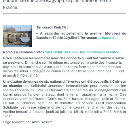
bouddhiste tibétaine Kagyupa, la plus représentée en
France.
Terrasson Web TV :
– A regarder actuellement le premier Mercredi du
Bassin de l’été le 22 juillet à Terrasson :
cliquez ici
Radio. La semaine d’infos
sur Cristal FM 106.7 : les interviews à écouter
…
Brive Festival a bien démarré avec des concerts qui ont fait tremblé le sable
ce week-end.
Dimanche soir, le rideau est tombé sur la série des 4 concerts
payants. Un premier bilan avec quelques temps forts qui resteront dans les
mémoires selon la chargée de communication Clémentine Fréchinos… Lundi
et mardi 7h45 et 8h45
Une dizaine de jeunes de six nations différentes ont été accueillis à Coly sur
un chantier
de Solidarité Jeunesse Internationale pour rénover l’ancien
château abbatial de Coly. Les travaux étaient centrés sur le dégagement d’un
fournil près de l’ancien château, dont le terrain appartient à la mairie. Ces
jeunes venaient de Russie, Corée du Sud, Turquie, Espagne, Italie et France.
Le but du chantier serait de le remettre en service. C’est l’association
Solidarité Jeunesse internationale qui encadrait le chantier des jeunes,
Adeline Imbault à écouter jeudi 30 juillet à 18h15, vendredi à 7h45, 8h45 et
12h15.
Page réalisée par Alain Rassat