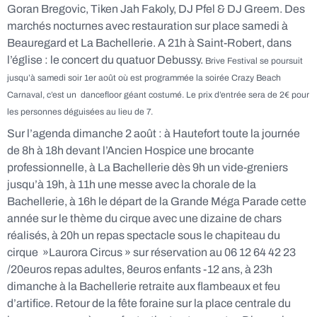
Goran Bregovic, Tiken Jah Fakoly, DJ Pfel & DJ Greem. Des
marchés nocturnes avec restauration sur place samedi à
Beauregard et La Bachellerie. A 21h à Saint-Robert, dans
l’église : le concert du quatuor Debussy.
Brive Festival se poursuit
jusqu’à samedi soir 1er août où est programmée la soirée Crazy Beach
Carnaval, c’est un dancefloor géant costumé. Le prix d’entrée sera de 2€ pour
les personnes déguisées
au lieu de 7.
Sur l’agenda dimanche 2 août : à Hautefort toute la journée
de 8h à 18h devant l’Ancien Hospice une brocante
professionnelle, à La Bachellerie dès 9h un vide-greniers
jusqu’à 19h, à 11h une messe avec la chorale de la
Bachellerie, à 16h le départ de la Grande Méga Parade cette
année sur le thème du cirque avec une dizaine de chars
réalisés, à 20h un repas spectacle sous le chapiteau du
cirque »Laurora Circus » sur réservation au 06 12 64 42 23
/20euros repas adultes, 8euros enfants -12 ans, à 23h
dimanche à la Bachellerie retraite aux flambeaux et feu
d’artifice. Retour de la fête foraine sur la place centrale du