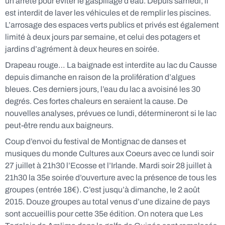
un arrêté pour éviter le gaspillage d’eau. Depuis samedi, il
est interdit de laver les véhicules et de remplir les piscines.
L’arrosage des espaces verts publics et privés est également
limité à deux jours par semaine, et celui des potagers et
jardins d’agrément à deux heures en soirée.
Drapeau rouge… La baignade est interdite au lac du Causse
depuis dimanche en raison de la prolifération d’algues
bleues. Ces derniers jours, l’eau du lac a avoisiné les 30
degrés. Ces fortes chaleurs en seraient la cause. De
nouvelles analyses, prévues ce lundi, détermineront si le lac
peut-être rendu aux baigneurs.
Coup d’envoi du festival de Montignac de danses et
musiques du monde Cultures aux Coeurs avec ce lundi soir
27 juillet à 21h30 l’Ecosse et l’Irlande. Mardi soir 28 juillet à
21h30 la 35e soirée d’ouverture avec la présence de tous les
groupes (entrée 18€). C’est jusqu’à dimanche, le 2 août
2015. Douze groupes au total venus d’une dizaine de pays
sont accueillis pour cette 35e édition. On notera que Les