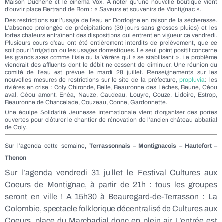
Maison Duchêne et le cinéma Vox. A noter qu’une nouvelle boutique vient
d’ouvrir place Bertrand de Born : « Saveurs et souvenirs de Montignac ».
Des restrictions sur l’usage de l’eau en Dordogne en raison de la sécheresse.
L’absence prolongée de précipitations (39 jours sans grosses pluies) et les
fortes chaleurs entraînent des dispositions qui entrent en vigueur ce vendredi.
Plusieurs cours d’eau ont été entièrement interdits de prélèvement, que ce
soit pour l’irrigation ou les usages domestiques. Le seul point positif concerne
les grands axes comme l’Isle ou la Vézère qui « se stabilisent ». Le problème
viendrait des affluents dont le débit ne cessent de diminuer. Une réunion du
comité de l’eau est prévue le mardi 28 juillet. Renseignements sur les
nouvelles mesures de restrictions sur le site de la préfecture,
propluvia
: les
rivières en crise : Coly Chironde, Belle, Beauronne des Lêches, Beune, Céou
aval, Céou amont, Enéa, Nauze, Caudeau, Louyre, Couze, Lidoire, Estrop,
Beauronne de Chancelade, Couzeau, Conne, Gardonnette.
Une équipe Solidarité Jeunesse Internationale vient d’organiser des portes
ouvertes pour clôturer le chantier de rénovation de l’ancien château abbatial
de Coly.
Sur l’agenda cette semaine
, Terrassonnais – Montignacois – Hautefort –
Thenon
Sur l’agenda vendredi 31 juillet le Festival Cultures aux
Coeurs de Montignac, à partir de 21h : tous les groupes
seront en ville ! A 15h30 à Beauregard-de-Terrasson : La
Colombie, spectacle folklorique décentralisé de Cultures aux
Coeurs, place du Marchadial donc en plein air. L’entrée est