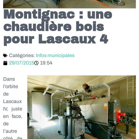
Montignac : une
chaudière bois
pour Lascaux 4
Catégories:
Infos municipales
29/07/2015
19:54
Dans
l’orbite
de
Lascaux
IV, juste
en face,
de
l’autre
côté de