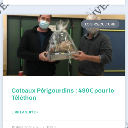
LOISIRS/CULTURE
Coteaux Périgourdins : 490€ pour le
Téléthon
LIRE LA SUITE »
19 décembre 2020
19h01