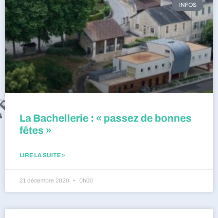
INFOS
La Bachellerie : « passez de bonnes
fêtes »
LIRE LA SUITE »
21 décembre 2020
0h00