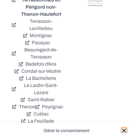
Périgord noir-
Thenon-Hautefort
Terrasson-
Lavilledieu
Montignac
Pazayac
Beauregard-de-
Terrasson
Badefols d'Ans
Condat-sur-Vézère
La Bachellerie
Le Lardin-Saint-
Lazare
Saint-Rabier
Thenon
Peyrignac
Cublac
La Feuillade
Chavagnac
Gérer le consentement