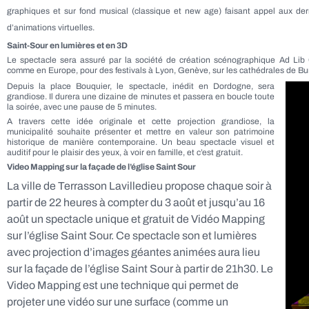
graphiques et sur fond musical (classique et new age) faisant appel aux dern
d’animations virtuelles.
Saint-Sour en lumières et en 3D
Le spectacle sera assuré par la société de création scénographique Ad Lib 
comme en Europe, pour des festivals à Lyon, Genève, sur les cathédrales de B
Depuis la place Bouquier, le spectacle, inédit en Dordogne, sera
grandiose. Il durera une dizaine de minutes et passera en boucle toute
la soirée, avec une pause de 5 minutes.
A travers cette idée originale et cette
projection grandiose
, la
municipalité souhaite présenter et mettre en valeur son patrimoine
historique de manière contemporaine. Un beau spectacle visuel et
auditif pour le plaisir des yeux, à voir en famille, et c’est gratuit.
Video Mapping sur la façade de l’église Saint Sour
La ville de Terrasson Lavilledieu propose chaque soir à
partir de 22 heures à compter du 3 août et jusqu’au 16
août un spectacle unique et gratuit de Vidéo Mapping
sur l’église Saint Sour. Ce spectacle son et lumières
avec projection d’images géantes animées aura lieu
sur la façade de l’église Saint Sour à partir de 21h30. Le
Video Mapping est une technique qui permet de
projeter une vidéo sur une surface (comme un