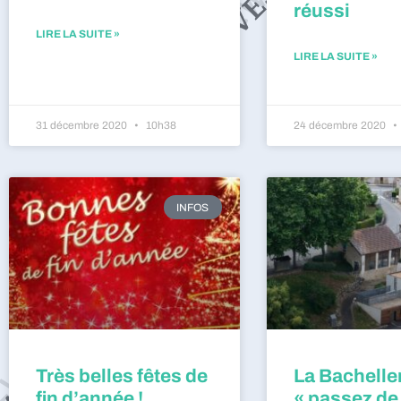
réussi
LIRE LA SUITE »
LIRE LA SUITE »
31 décembre 2020
10h38
24 décembre 2020
INFOS
Très belles fêtes de
La Bacheller
fin d’année !
« passez de