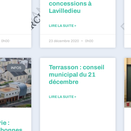
concessions à
Lavilledieu
LIRE LA SUITE »
0h00
23 décembre 2020
0h00
Terrasson : conseil
INFOS
municipal du 21
décembre
LIRE LA SUITE »
ie :
 bonnes