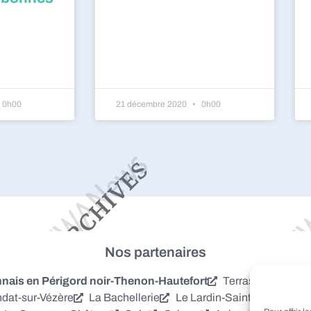
0h00
21 décembre 2020
0h00
Nos partenaires
is en Périgord noir-Thenon-Hautefort
Terrasson-Laville
dat-sur-Vézère
La Bachellerie
Le Lardin-Saint-Lazare
S