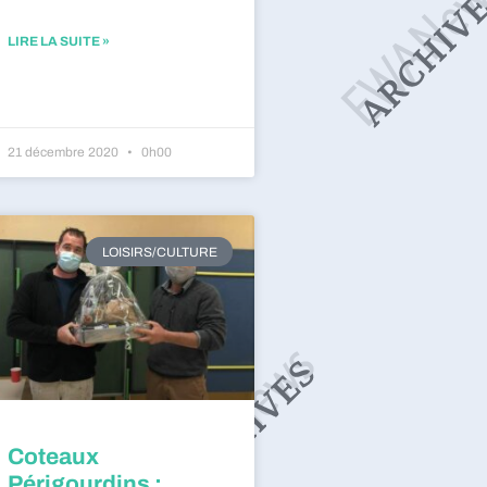
LIRE LA SUITE »
21 décembre 2020
0h00
LOISIRS/CULTURE
Coteaux
Périgourdins :