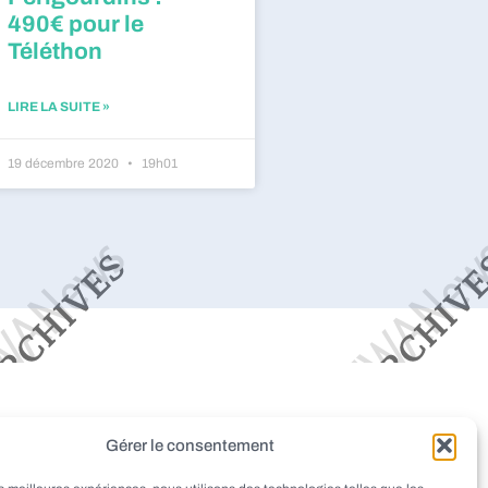
490€ pour le
Téléthon
LIRE LA SUITE »
19 décembre 2020
19h01
dieu
Montignac
Pazayac
Gérer le consentement
aint-Rabier
Thenon
Peyrignac