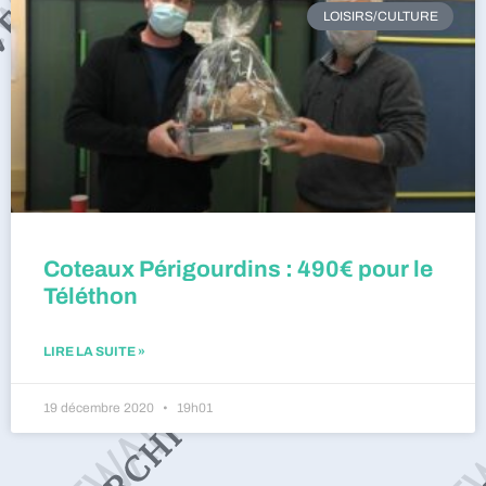
LOISIRS/CULTURE
Coteaux Périgourdins : 490€ pour le
Téléthon
LIRE LA SUITE »
19 décembre 2020
19h01