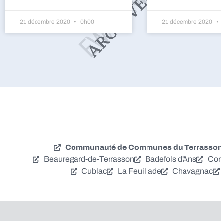
21 décembre 2020
0h00
21 décembre 2020
Communauté de Communes du Terrassonna
Beauregard-de-Terrasson
Badefols d'Ans
Con
Cublac
La Feuillade
Chavagnac