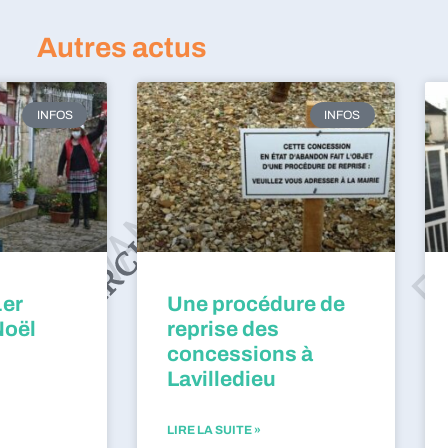
Autres actus
INFOS
INFOS
1er
Une procédure de
Noël
reprise des
concessions à
Lavilledieu
LIRE LA SUITE »