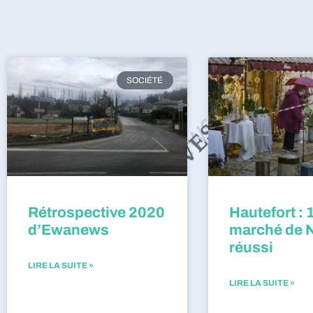
SOCIÉTÉ
Rétrospective 2020
Hautefort : 
d’Ewanews
marché de 
réussi
LIRE LA SUITE »
LIRE LA SUITE »