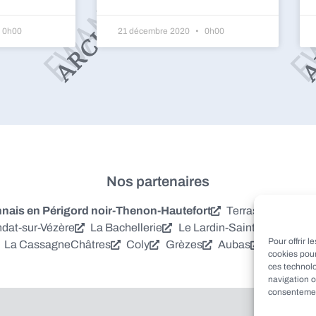
0h00
21 décembre 2020
0h00
Nos partenaires
is en Périgord noir-Thenon-Hautefort
Terrasson-Laville
dat-sur-Vézère
La Bachellerie
Le Lardin-Saint-Lazare
S
Pour offrir 
La Cassagne
Châtres
Coly
Grèzes
Aubas
Villac
Azer
cookies pour
ces technol
navigation o
consentement