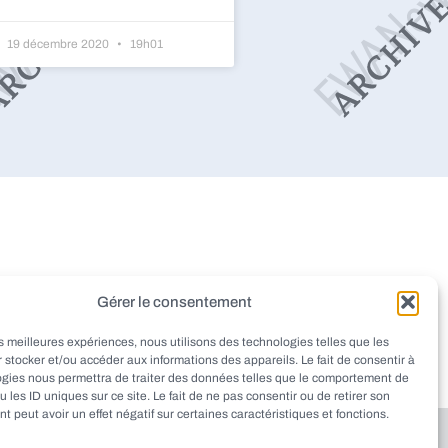
19 décembre 2020
19h01
dieu
Montignac
Pazayac
Gérer le consentement
aint-Rabier
Thenon
Peyrignac
les meilleures expériences, nous utilisons des technologies telles que les
at
Ladornac
Tourtoirac
 stocker et/ou accéder aux informations des appareils. Le fait de consentir à
ogies nous permettra de traiter des données telles que le comportement de
u les ID uniques sur ce site. Le fait de ne pas consentir ou de retirer son
 peut avoir un effet négatif sur certaines caractéristiques et fonctions.