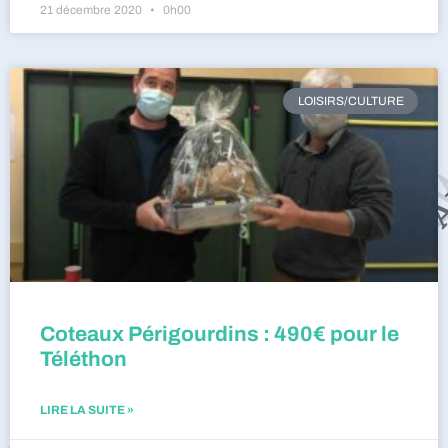
21 décembre 2020
0h00
LOISIRS/CULTURE
Coteaux Périgourdins : 490€ pour le
Téléthon
LIRE LA SUITE »