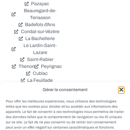
Pazayac
Beauregard-de-
Terrasson
Badefols d'Ans
Condat-sur-Vézère
La Bachellerie
Le Lardin-Saint-
Lazare
Saint-Rabier
Thenon
Peyrignac
Cublac
La Feuillade
Chavagnac
Gérer le consentement
La Cassagne
Châtres
Coly
Grèzes
Pour offrir les meilleures expériences, nous utilisons des technologies
telles que les cookies pour stocker et/ou accéder aux informations des
Aubas
Villac
appareils. Le fait de consentir à ces technologies nous permettra de traiter
Azerat
Ladornac
des données telles que le comportement de navigation ou les ID uniques
Tourtoirac
sur ce site. Le fait de ne pas consentir ou de retirer son consentement
peut avoir un effet négatif sur certaines caractéristiques et fonctions.