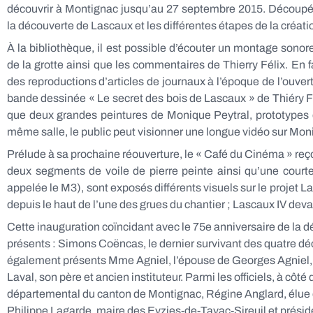
découvrir à Montignac jusqu’au 27 septembre 2015. Découpée 
la découverte de Lascaux et les différentes étapes de la créati
À la bibliothèque, il est possible d’écouter un montage son
de la grotte ainsi que les commentaires de Thierry Félix. En f
des reproductions d’articles de journaux à l’époque de l’ouve
bande dessinée « Le secret des bois de Lascaux » de Thiéry Fél
que deux grandes peintures de Monique Peytral, prototypes 
même salle, le public peut visionner une longue vidéo sur Mon
Prélude à sa prochaine réouverture, le « Café du Cinéma » reçoit 
deux segments de voile de pierre peinte ainsi qu’une court
appelée le M3), sont exposés différents visuels sur le projet 
depuis le haut de l’une des grues du chantier ; Lascaux IV deva
Cette inauguration coïncidant avec le 75e anniversaire de la d
présents : Simons Coëncas, le dernier survivant des quatre déc
également présents Mme Agniel, l’épouse de Georges Agniel, l’
Laval, son père et ancien instituteur. Parmi les officiels, à côt
départemental du canton de Montignac, Régine Anglard, élue 
Philippe Lagarde, maire des Eyzies-de-Tayac-Sireuil et prés