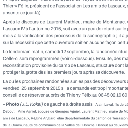
Thierry Félix, président de l’association Les amis de Lascaux
absente ce jour-là).
Après le discours de Laurent Mathieu, maire de Montignac, 
Lascaux IV à l’automne 2016, soit avec un peu de retard sur le pl
mois à la vérification des processus de la scénographie ; il a j
sur la nécessité que cette ouverture soit en aucune façon per
Le lendemain matin, samedi 12 septembre, la randonnée rituelle
Celle-ci sera reprogrammée (voir ci-dessous). Ensuite, des ma
reconstitution provisoire du camp de Lascaux, structure dont la
protéger la grotte dès les premiers jours après sa découverte.
La ou les prochaines randonnées sur les pas des découvreurs d
vendredi 25 septembre 2015 si la demande est trop importante.
conseillé de réserver auprès de Thierry Félix au 06 45 02 16 60
–
Photo
(J.L. Kokel)
de gauche à droite assis
: Alain Laval, fils de
Debout : Mme Agniel, épouse de Georges Agniel, Laurent Mathieu, maire de Mont
amis de Lascaux, Régine Anglard, élue départementale du canton de Terrasson e
de la Communauté de communes de la Vallée de l’Homme. Debout au deuxième ran