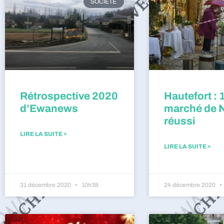
SOCIÉTÉ
Rétrospective 2020
Hautefort : 
d’Ewanews
marché de 
réussi
LIRE LA SUITE »
LIRE LA SUITE »
31 décembre 2020
10h38
24 décembre 2020