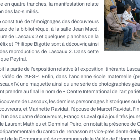
en quatre tranches, la manifestation relate
on des fac-similés.
ore constitué de témoignages des découvreurs
ace de la bibliothèque, à la salle Jean Macé,
rture de Lascaux 2 et quelques planches de la
ix et Philippe Bigotte sont à découvrir, ainsi
des reproductions de Lascaux 2. Dans cette
ique Peytral.
la partie de l’exposition relative à l’exposition itinérante Lascau
e vidéo de l’AFSP. Enfin, dans l’ancienne école maternelle (
Lascaux IV, une maquette ainsi qu’une série de photographies gé
nt prendre au final le nom de « Centre International de l’art par
écouverte de Lascaux, les derniers personnages historiques ou l
ouvreurs, et Marinette Ravidat, l’épouse de Marcel Ravidat, l’ini
un des quatre découvreurs, François Laval qui a joué très jeune
é de Laurent Mathieu et Germinal Peiro, on notait la présence de Ch
départementale du canton de Terrasson et vice-présidente délég
ident de la Communauté de communes de la Vallée de l’Homme. 