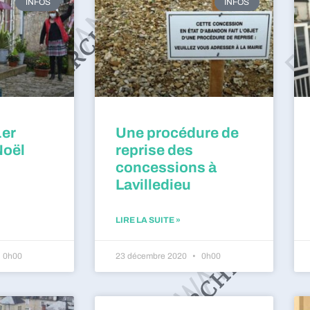
INFOS
INFOS
1er
Une procédure de
Noël
reprise des
concessions à
Lavilledieu
LIRE LA SUITE »
0h00
23 décembre 2020
0h00