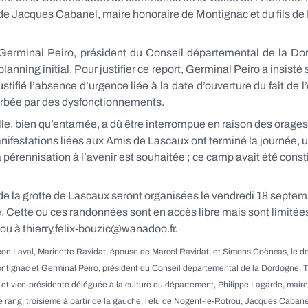
, de Jacques Cabanel, maire honoraire de Montignac et du fils d
Germinal Peiro, président du Conseil départemental de la Do
anning initial. Pour justifier ce report, Germinal Peiro a insisté 
ustifié l’absence d’urgence liée à la date d’ouverture du fait de 
turbée par des dysfonctionnements.
, bien qu’entamée, a dû être interrompue en raison des orages p
nifestations liées aux Amis de Lascaux ont terminé la journée, 
 pérennisation à l’avenir est souhaitée ; ce camp avait été const
e la grotte de Lascaux seront organisées le vendredi 18 septem
 Cette ou ces randonnées sont en accès libre mais sont limitées
 ou à thierry.felix-bouzic@wanadoo.fr.
 Léon Laval, Marinette Ravidat, épouse de Marcel Ravidat, et Simons Coëncas, le d
ignac et Germinal Peiro, président du Conseil départemental de la Dordogne, Thie
t vice-présidente déléguée à la culture du département, Philippe Lagarde, maire 
g, troisième à partir de la gauche, l’élu de Nogent-le-Rotrou, Jacques Cabanel