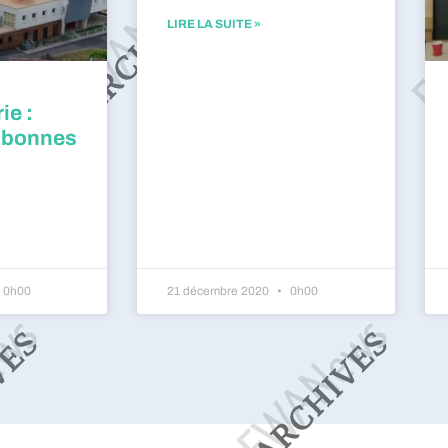
LIRE LA SUITE »
ie :
 bonnes
0h00
21 décembre 2020
0h00