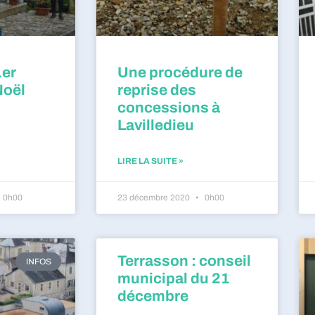
1er
Une procédure de
Noël
reprise des
concessions à
Lavilledieu
LIRE LA SUITE »
0h00
23 décembre 2020
0h00
Terrasson : conseil
INFOS
municipal du 21
décembre