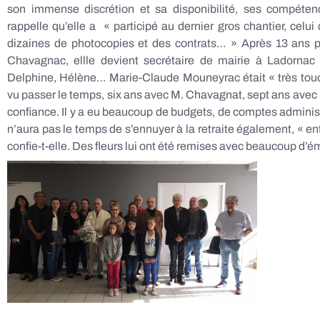
son immense discrétion et sa disponibilité, ses compéte
rappelle qu’elle a « participé au dernier gros chantier, celui
dizaines de photocopies et des contrats… » Après 13 ans p
Chavagnac, ellle devient secrétaire de mairie à Ladornac
Delphine, Hélène… Marie-Claude Mouneyrac était « très tou
vu passer le temps, six ans avec M. Chavagnat, sept ans avec M
confiance. Il y a eu beaucoup de budgets, de comptes administra
n’aura pas le temps de s’ennuyer à la retraite également, « entr
confie-t-elle. Des fleurs lui ont été remises avec beaucoup d’é