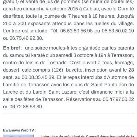
gratuit) et vente de jus de pommes (se munir de bouteilles)
aura lieu dimanche 4 octobre 2015 à Cublac, avec le Comité
des fêtes, toute la journée de 7 heures à 18 heures. Jusqu’à
250 à 300 exposants attendus dans les ruelles du village.
L’entrée est gratuite. Tél. 05.53.50.56.98 ou 05.53.50.02.10
ou 06.75.46.92.88.
En bref
: une soirée moules-frites organisée par les parents
du samouraï karaté club samedi 3 octobre à 19h à Terrasson,
centre de loisirs de Lestrade. C’est ouvert à tous, fromage,
dessert, café compris (12€), buvette, inscription avant le 28
sept. au 06.08.35.45.39. Et le repas interclubs d’Automne de
l’amitié de Terrasson avec les clubs de Saint Pantaléon de
Larche et du Lardin Saint Lazare, c’est dimanche midi à la
salle des fêtes de Terrasson. Réservations au 05.47.97.00.22
ou 06.72.88.53.39.
Ewanews
Web TV :
–
Interview du président du Conseil départemental de la