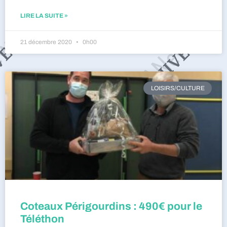
LIRE LA SUITE »
21 décembre 2020
0h00
LOISIRS/CULTURE
Coteaux Périgourdins : 490€ pour le
Téléthon