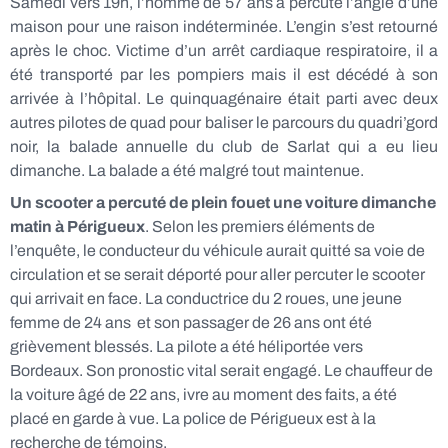
Samedi vers 19h, l’homme de 57 ans a percuté l’angle d’une
maison pour une raison indéterminée. L’engin s’est retourné
après le choc. Victime d’un arrêt cardiaque respiratoire, il a
été transporté par les pompiers mais il est décédé à son
arrivée à l’hôpital. Le quinquagénaire était parti avec deux
autres pilotes de quad pour baliser le parcours du quadri’gord
noir, la balade annuelle du club de Sarlat qui a eu lieu
dimanche. La balade a été malgré tout maintenue.
Un scooter a percuté de plein fouet une voiture dimanche
matin à Périgueux
. Selon les premiers éléments de
l’enquête, le conducteur du véhicule aurait quitté sa voie de
circulation et se serait déporté pour aller percuter le scooter
qui arrivait en face. La conductrice du 2 roues, une jeune
femme de 24 ans et son passager de 26 ans ont été
grièvement blessés. La pilote a été héliportée vers
Bordeaux. Son pronostic vital serait engagé. Le chauffeur de
la voiture âgé de 22 ans, ivre au moment des faits, a été
placé en garde à vue. La police de Périgueux est à la
recherche de témoins.