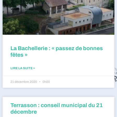
La Bachellerie : « passez de bonnes
fêtes »
LIRE LA SUITE »
21 décembre 2020
0h00
Terrasson : conseil municipal du 21
décembre