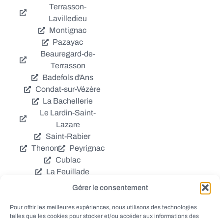
Terrasson-
Lavilledieu
Montignac
Pazayac
Beauregard-de-
Terrasson
Badefols d'Ans
Condat-sur-Vézère
La Bachellerie
Le Lardin-Saint-
Lazare
Saint-Rabier
Thenon
Peyrignac
Cublac
La Feuillade
Chavagnac
Gérer le consentement
La Cassagne
Châtres
Coly
Grèzes
Pour offrir les meilleures expériences, nous utilisons des technologies
telles que les cookies pour stocker et/ou accéder aux informations des
Aubas
Villac