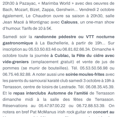
20h30 à Pazayac, « Marimba World » avec des oeuvres de
Bach, Mozart, Bizet, Zappa, Gershwin… Vendredi 2 octobre
également, Le Chaudron ouvre sa saison à 20h30, salle
Jean Macé à Montignac avec
Calouss
, un one-man show
d’humour. Tarifs de 10 à 5€.
Samedi soir la
randonnée pédestre ou VTT nocturne
gastronomique
à La Bachellerie, à partir de 19h… Sur
inscription au 05.53.50.63.46 ou 06.81.62.66.34. Dimanche 4
octobre toute la journée
à Cublac, la Fête du cidre avec
vide-greniers
(emplacement gratuit) et vente de jus de
pommes (se munir de bouteilles). Tél. 05.53.50.56.98 ou
06.75.46.92.88. A noter aussi une
soirée moules-frites
avec
les parents du samouraï karaté club samedi 3 octobre à 19h à
Terrasson, centre de loisirs de Lestrade. Tél. 06.08.35.45.39.
Et le
repas interclubs Automne de l’amitié
de Terrasson
dimanche midi à la salle des fêtes de Terrasson.
Réservations au 05.47.97.00.22 ou 06.72.88.53.39. On
notera en bref Pat McManus irish rock guitar en
concert au