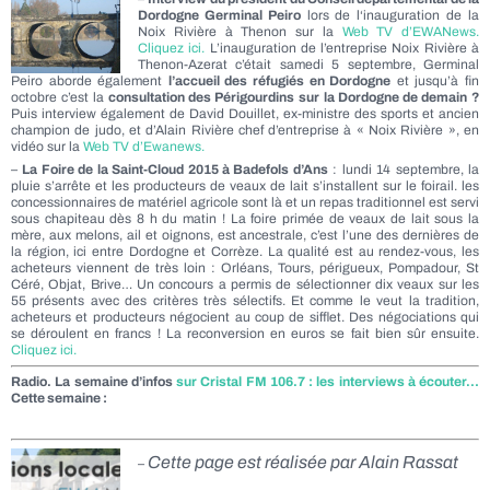
Dordogne Germinal Peiro
lors de l
‘inauguration de la
Noix Rivière à Thenon
sur la
Web TV d’EWANews.
Cliquez ici.
L’inauguration de l’entreprise Noix Rivière à
Thenon-Azerat c’était samedi 5 septembre, Germinal
Peiro aborde également
l’accueil des réfugiés en Dordogne
et
jusqu’à fin
octobre
c’est la
consultation des Périgourdins
sur
la Dordogne de demain
?
Puis interview également de David Douillet, ex-ministre des sports et ancien
champion de judo, et d’Alain Rivière chef d’entreprise à « Noix Rivière », en
vidéo sur la
Web TV d’Ewanews.
–
La Foire de la Saint-Cloud 2015 à Badefols d’Ans
: lundi 14 septembre, la
pluie s’arrête et les producteurs de veaux de lait s’installent sur le foirail. les
concessionnaires de matériel agricole sont là et un repas traditionnel est servi
sous chapiteau dès 8 h du matin ! La foire primée de veaux de lait sous la
mère, aux melons, ail et oignons, est ancestrale, c’est l’une des dernières de
la région, ici entre Dordogne et Corrèze. La qualité est au rendez-vous, les
acheteurs viennent de très loin : Orléans, Tours, périgueux, Pompadour, St
Céré, Objat, Brive… Un concours a permis de sélectionner dix veaux sur les
55 présents avec des critères très sélectifs. Et comme le veut la tradition,
acheteurs et producteurs négocient au coup de sifflet. Des négociations qui
se déroulent en francs ! La reconversion en euros se fait bien sûr ensuite.
Cliquez ici.
Radio. La semaine d’infos
sur Cristal FM 106.7 : les interviews à écouter…
Cette semaine :
Cette page est réalisée par Alain Rassat
–