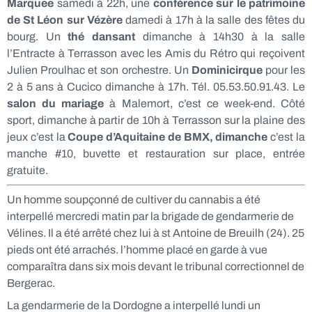
Marquee
samedi à 22h, une
conférence sur le patrimoine
de St Léon sur Vézère
damedi à 17h à la salle des fêtes du
bourg. Un
thé dansant
dimanche à 14h30 à la salle
l’Entracte à Terrasson avec les Amis du Rétro qui reçoivent
Julien Proulhac et son orchestre. Un
Dominicirque
pour les
2 à 5 ans à Cucico dimanche à 17h. Tél. 05.53.50.91.43. Le
salon du mariage
à Malemort, c’est ce week-end. Côté
sport, dimanche à partir de 10h à Terrasson sur la plaine des
jeux c’est la
Coupe d’Aquitaine de BMX, dimanche
c’est la
manche #10, buvette et restauration sur place, entrée
gratuite.
Un homme soupçonné de cultiver du cannabis a été
interpellé mercredi matin par la brigade de gendarmerie de
Vélines. Il a été arrêté chez lui à st Antoine de Breuilh (24). 25
pieds ont été arrachés. l’homme placé en garde à vue
comparaîtra dans six mois devant le tribunal correctionnel de
Bergerac.
La gendarmerie de la Dordogne a interpellé lundi un