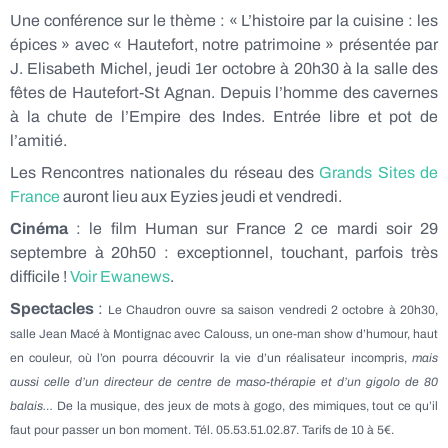
Une conférence sur le thème : « L’histoire par la cuisine : les
épices » avec « Hautefort, notre patrimoine » présentée par
J. Elisabeth Michel, jeudi 1er octobre à 20h30 à la salle des
fêtes de Hautefort-St Agnan. Depuis l’homme des cavernes
à la chute de l’Empire des Indes. Entrée libre et pot de
l’amitié.
Les Rencontres nationales du réseau des
Grands Sites de
France
auront lieu aux Eyzies jeudi et vendredi.
Cinéma
: le film Human sur France 2 ce mardi soir 29
septembre à 20h50 : exceptionnel, touchant, parfois très
difficile !
Voir Ewanews
.
Spectacles
:
Le Chaudron ouvre sa saison vendredi 2 octobre à 20h30,
salle Jean Macé à Montignac avec Calouss
, un one-man show d’humour, haut
en couleur, où l’on pourra découvrir la vie d’un réalisateur incompris,
mais
aussi celle d’un directeur de centre de maso-thérapie et d’un gigolo de 80
balais…
De la musique, des jeux de mots à gogo, des mimiques, tout ce qu’il
faut pour passer un bon moment. Tél. 05.53.51.02.87. Tarifs de 10 à 5€.