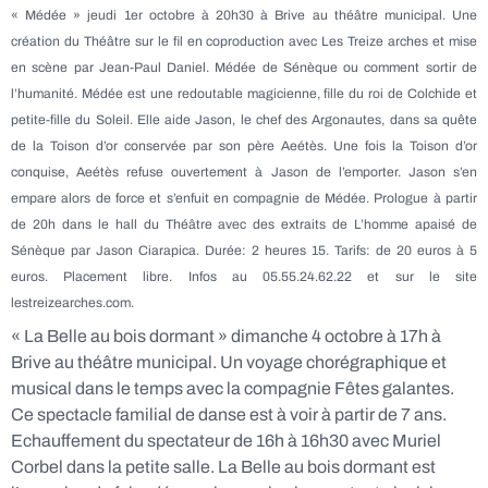
« Médée » jeudi 1er octobre à 20h30 à Brive au théâtre municipal. Une
création du Théâtre sur le fil en coproduction avec Les Treize arches et mise
en scène par Jean-Paul Daniel. Médée de Sénèque ou comment sortir de
l’humanité. Médée est une redoutable magicienne, fille du roi de Colchide et
petite-fille du Soleil. Elle aide Jason, le chef des Argonautes, dans sa quête
de la Toison d’or conservée par son père Aeétès. Une fois la Toison d’or
conquise, Aeétès refuse ouvertement à Jason de l’emporter. Jason s’en
empare alors de force et s’enfuit en compagnie de Médée. Prologue à partir
de 20h dans le hall du Théâtre avec des extraits de L’homme apaisé de
Sénèque par Jason Ciarapica. Durée: 2 heures 15. Tarifs: de 20 euros à 5
euros. Placement libre. Infos au 05.55.24.62.22 et sur le site
lestreizearches.com.
« La Belle au bois dormant » dimanche 4 octobre à 17h à
Brive au théâtre municipal. Un voyage chorégraphique et
musical dans le temps avec la compagnie Fêtes galantes.
Ce spectacle familial de danse est à voir à partir de 7 ans.
Echauffement du spectateur de 16h à 16h30 avec Muriel
Corbel dans la petite salle. La Belle au bois dormant est