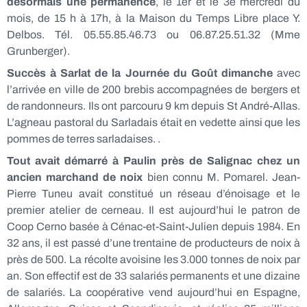
désormais une permanence
, le 1er et le 3e mercredi du
mois, de 15 h à 17h, à la Maison du Temps Libre place Y.
Delbos. Tél. 05.55.85.46.73 ou 06.87.25.51.32 (Mme
Grunberger).
Succès à Sarlat de la Journée du Goût dimanche
avec
l’arrivée en ville de 200 brebis accompagnées de bergers et
de randonneurs. Ils ont parcouru 9 km depuis St André-Allas.
L’agneau pastoral du Sarladais était en vedette ainsi que les
pommes de terres sarladaises. .
Tout avait démarré à Paulin près de Salignac chez un
ancien marchand de noix
bien connu M. Pomarel. Jean-
Pierre Tuneu avait constitué un réseau d’énoisage et le
premier atelier de cerneau. Il est aujourd’hui le patron de
Coop Cerno basée à Cénac-et-Saint-Julien depuis 1984. En
32 ans, il est passé d’une trentaine de producteurs de noix à
près de 500. La récolte avoisine les 3.000 tonnes de noix par
an. Son effectif est de 33 salariés permanents et une dizaine
de salariés. La coopérative vend aujourd’hui en Espagne,