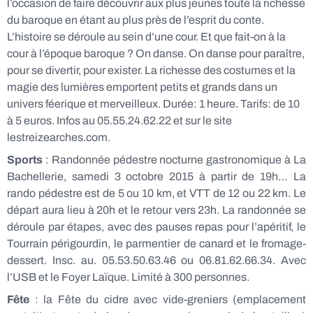
l’occasion de faire découvrir aux plus jeunes toute la richesse
du baroque en étant au plus près de l’esprit du conte.
L’histoire se déroule au sein d’une cour. Et que fait-on à la
cour à l’époque baroque ? On danse. On danse pour paraître,
pour se divertir, pour exister. La richesse des costumes et la
magie des lumières emportent petits et grands dans un
univers féerique et merveilleux. Durée: 1 heure. Tarifs: de 10
à 5 euros. Infos au 05.55.24.62.22 et sur le site
lestreizearches.com.
Sports
: Randonnée pédestre nocturne gastronomique à La
Bachellerie, samedi 3 octobre 2015 à partir de 19h… La
rando pédestre est de 5 ou 10 km, et VTT de 12 ou 22 km. Le
départ aura lieu à 20h et le retour vers 23h. La randonnée se
déroule par étapes, avec des pauses repas pour l’apéritif, le
Tourrain périgourdin, le parmentier de canard et le fromage-
dessert. Insc. au. 05.53.50.63.46 ou 06.81.62.66.34. Avec
l’USB et le Foyer Laïque. Limité à 300 personnes.
Fête
: la Fête du cidre avec vide-greniers (emplacement