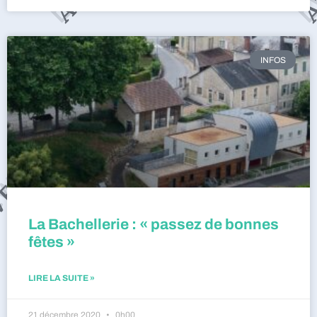
INFOS
La Bachellerie : « passez de bonnes
fêtes »
LIRE LA SUITE »
21 décembre 2020
0h00