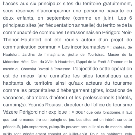
l’accès aux six principaux sites du territoire gratuitement,
sous réserves d’accompagner une personne payante ou
deux enfants, en septembre (comme en juin). Les 6
principaux sites (en fréquentation annuelle) du territoire de la
communauté de communes Terrassonnais en Périgord Noir-
Thenon-Hautefort ont été réunis autour d’un projet de
communication commun « Les incontournables » :
château de
Hautefort, Jardins de l’Imaginaire, grotte de Tourtoirac, Musée de la
Médecine-Hôtel Dieu du XVIIe à Hautefort, l’Appel de la Forêt à Thenon et le
L’objectif de cette opération
musée du Chocolat Bovetti à Terrasson.
est de mieux faire connaître les sites touristiques aux
habitants du territoire ainsi qu’aux acteurs du tourisme
comme les propriétaires d’hébergement (gîtes, locations de
vacances, chambres d’hôtes) et les professionnels (hôtels,
campings). Younès Rouissi, directeur de l’office de tourisme
Vézère Périgord noir explique : « pour
que cela fonctionne, il faut
que tout le monde tire son épingle du jeu. Les sites ont un intérêt sur cette
période-là, juin-septembre, puisqu’ils peuvent accueillir plus de monde, alors
qu’ils sont généralement complet en juillet-août. Pour les habitants, cela