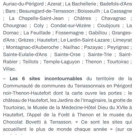
Auriac-du-Périgord ; Azerat ; La Bachellerie ; Badefols-d’Ans
; Bars ; Beauregard-de-Terrasson ; Boisseuilh ; La Cassagne
; La Chapelle-Saint-Jean ; Châtres ; Chavagnac ;
Chourgnac ; Coly ; Condat-sur-Vézère ; Coubjours ; La
Dornac ; La Feuillade ; Fossemagne ; Gabillou ; Granges-
d’Ans ; Grèzes ; Hautefort ; Le Lardin-Saint-Lazare ; Limeyrat
; Montagnac-d’Auberoche ; Nailhac ; Pazayac ; Peyrignac ;
Sainte-Eulalie-d’Ans ; Sainte-Orse ; Sainte-Trie ; Saint-
Rabier ; Teillots ; Temple-Laguyon ; Thenon ; Tourtoirac ;
Villac.
–
Les 6 sites incontournables
du territoire de la
Communauté de communes du Terrassonnais en Périgord
noir-Thenon-Hautefort dont la carte ouvre les portes : le
château de Hautefort, les Jardins de l’Imaginaire, la grotte de
Tourtoirac, le Musée de la Médecine-Hôtel Dieu du XVIIe à
Hautefort, l’Appel de la Forêt à Thenon et le musée du
Chocolat Bovetti à Terrasson. « Ce sont les sites qui
accueillent le plus de monde chaque année » (sur ce