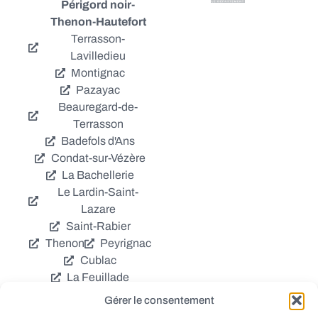
Périgord noir-
Thenon-Hautefort
Terrasson-
Lavilledieu
Montignac
Pazayac
Beauregard-de-
Terrasson
Badefols d'Ans
Condat-sur-Vézère
La Bachellerie
Le Lardin-Saint-
Lazare
Saint-Rabier
Thenon
Peyrignac
Cublac
La Feuillade
Chavagnac
Gérer le consentement
La Cassagne
Châtres