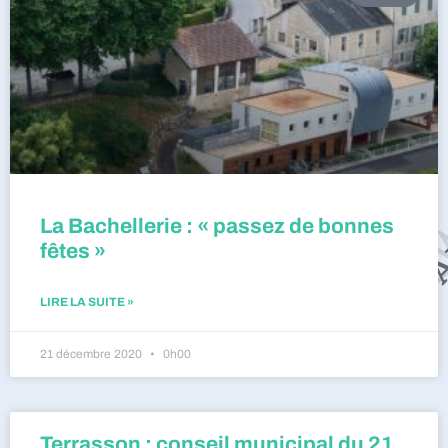
La Bachellerie : « passez de bonnes
fêtes »
LIRE LA SUITE »
21 décembre 2020
0h00
Terrasson : conseil municipal du 21