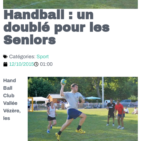
Handball : un
doublé pour les
Seniors
Catégories:
Sport
12/10/2015
01:00
Hand
Ball
Club
Vallée
Vézère,
les