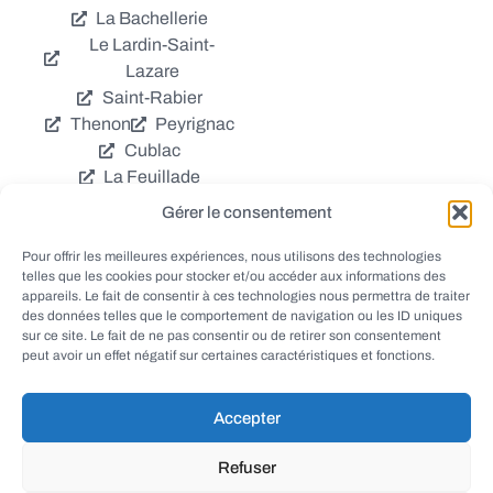
La Bachellerie
Le Lardin-Saint-
Lazare
Saint-Rabier
Thenon
Peyrignac
Cublac
La Feuillade
Chavagnac
Gérer le consentement
La Cassagne
Châtres
Coly
Grèzes
Pour offrir les meilleures expériences, nous utilisons des technologies
telles que les cookies pour stocker et/ou accéder aux informations des
Aubas
Villac
appareils. Le fait de consentir à ces technologies nous permettra de traiter
Azerat
Ladornac
des données telles que le comportement de navigation ou les ID uniques
Tourtoirac
sur ce site. Le fait de ne pas consentir ou de retirer son consentement
peut avoir un effet négatif sur certaines caractéristiques et fonctions.
Accepter
© EWANEWS - Archives
Refuser
conception
tous droits réservés