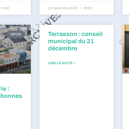
0h00
23 décembre 2020
0h00
Terrasson : conseil
INFOS
municipal du 21
décembre
LIRE LA SUITE »
ie :
 bonnes