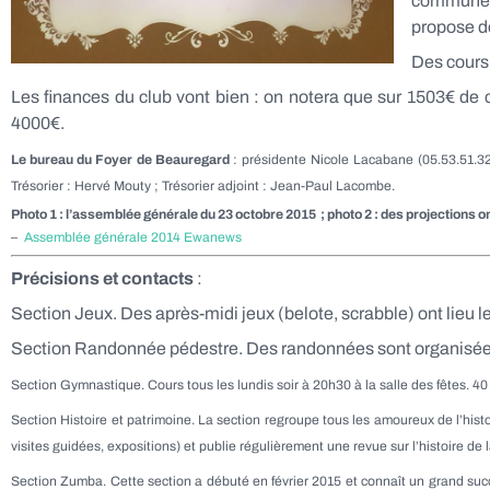
commune po
propose de
Des cours 
Les finances du club vont bien : on notera que sur 1503€ de 
4000€.
Le bureau du Foye
r de Beauregard
: p
résidente Nicole Lacabane (05.53.51.32.
Trésorier : Hervé Mouty ; Trésorier adjoint : Jean-Paul Lacombe.
Photo 1 : l’assemblée générale du 23 octobre 2015 ; photo 2 : des projections on
–
Assemblée générale 2014 Ewanews
Précisions et contacts
:
Section Jeux. Des après-midi jeux (belote, scrabble) ont lieu le
Section Randonnée pédestre. Des randonnées sont organisées l
Section Gymnastique. Cours tous les lundis soir à 20h30 à la salle des fêtes. 40
Section Histoire et patrimoine. La section regroupe tous les amoureux de l’hist
visites guidées, expositions) et publie régulièrement une revue sur l’histoire
Section Zumba. Cette section a débuté en février 2015 et connaît un grand suc