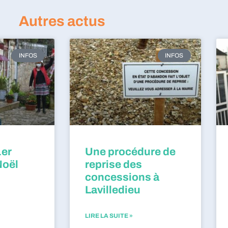
Autres actus
INFOS
INFOS
1er
Une procédure de
Noël
reprise des
concessions à
Lavilledieu
LIRE LA SUITE »