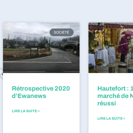
SOCIÉTÉ
Rétrospective 2020
Hautefort : 
d’Ewanews
marché de 
réussi
LIRE LA SUITE »
LIRE LA SUITE »