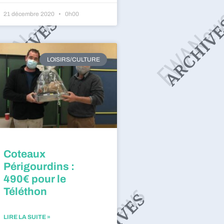
21 décembre 2020
0h00
LOISIRS/CULTURE
Coteaux
Périgourdins :
490€ pour le
Téléthon
LIRE LA SUITE »