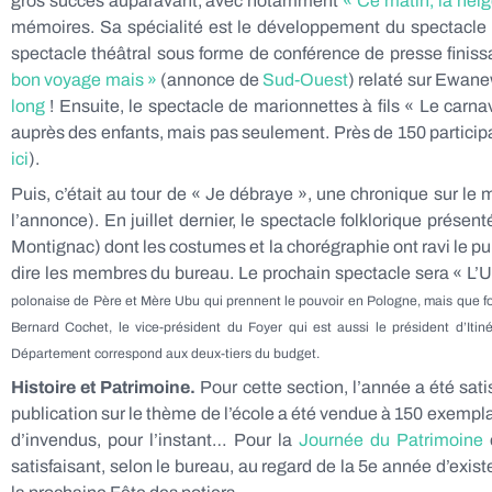
gros succès auparavant, avec notamment
« Ce matin, la neig
mémoires. Sa spécialité est le développement du spectacle v
spectacle théâtral sous forme de conférence de presse finis
bon voyage mais »
(annonce de
Sud-Ouest
) relaté sur Ewan
long
! Ensuite, le spectacle de marionnettes à fils « Le car
auprès des enfants, mais pas seulement. Près de 150 participan
ici
).
Puis, c’était au tour de « Je débraye », une chronique sur le m
l’annonce). En juillet dernier, le spectacle folklorique prése
Montignac) dont les costumes et la chorégraphie ont ravi le pu
dire les membres du bureau. Le prochain spectacle sera « L’
polonaise de Père et Mère Ubu qui prennent le pouvoir en Pologne, mais que font-
Bernard Cochet, le vice-président du Foyer qui est aussi le président d’It
Département correspond aux deux-tiers du budget.
Histoire et Patrimoine.
Pour cette section, l’année a été satis
publication sur le thème de l’école a été vendue à 150 exemplai
d’invendus, pour l’instant… Pour la
Journée du Patrimoine
e
satisfaisant, selon le bureau, au regard de la 5e année d’exi