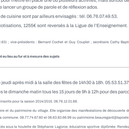
ur mettre en place une ou plusieurs activités, mais surtout de 
 lancer un groupe de parole et de réflexion ados.
de cuisine sont par ailleurs envisagés : tél. 06.76.07.49.53.
cotisations, 1255€ sont reversés à la Ligue de l’Enseignement
63) ; vice-présidents : Bernard Cochet et Guy Couplet ; secrétaire Cathy Baptist
t eu lieu au fur et à mesure des sujets
 jeudi après midi à la salle des fêtes de 14h30 à 18h. 05.53.51.3
e dimanche matin tous les 15 jours de 9h à 12h pour des parco
 inscrits pour la saison 2014/2015.
06.76.12.01.69.
oire et du patrimoine du village. Elle organise des manifestations de découverte d
 de la commune. 06.77.74.67.60 et 06.63.83.66.99 ou patrimoine.beauregard@laposte
cès sous la houlette de Stéphanie Lagorce, éducatrice sportive diplômée. Rendez-