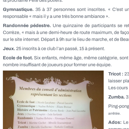
la prochaine Fête des potiers.
Gymnastique.
35 à 37 personnes sont inscrites. « C’est 
responsable « mais il y a une très bonne ambiance ».
Randonnée pédestre.
Une quinzaine de participants se re
Corrèze, « mais à une demi-heure de route maximum, de façon à
sur le site internet. Départ à 9h sur le lieu de marche, et de 
Jeux.
25 inscrits à ce club l’an passé, 15 à présent.
Ecole de foot.
Six enfants, même âge, même catégorie, sont l
nombre insuffisant de joueurs pour former une équipe.
Tricot :
23
laisser pl
Les cours 
Zumba.
3
Ping-pong
arrêtée.
Ados:
Le