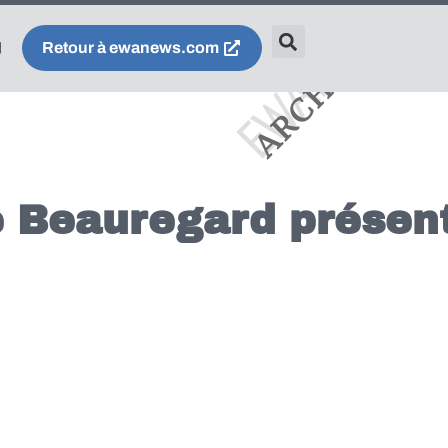
Retour à ewanews.com
e Beauregard présen