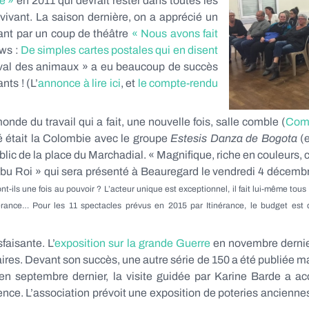
e »
en 2011 qui devrait rester dans toutes les
ivant. La saison dernière, on a apprécié un
sant par un coup de théâtre
« Nous avons fait
ews :
De simples cartes postales qui en disent
naval des animaux » a eu beaucoup de succès
ts ! (L’
annonce à lire ici
, et
le compte-rendu
onde du travail qui a fait, une nouvelle fois, salle comble (
Comp
nté était la Colombie avec le groupe
Estesis Danza de Bogota
(e
blic de la place du Marchadial. « Magnifique, riche en couleurs,
Ubu Roi » qui sera présenté à Beauregard le vendredi 4 décemb
ils une fois au pouvoir ? L’acteur unique est exceptionnel, il fait lui-même tous 
inérance… Pour les 11 spectacles prévus en 2015 par Itinérance, le budget es
faisante. L’
exposition sur la grande Guerre
en novembre dernie
res. Devant son succès, une autre série de 150 a été publiée mais
n septembre dernier, la visite guidée par Karine Barde a acc
stence. L’association prévoit une exposition de poteries ancien