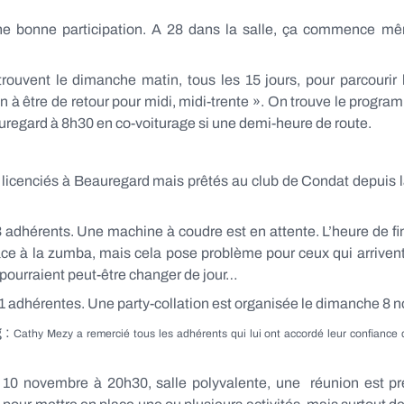
une bonne participation. A 28 dans la salle, ça commence m
trouvent le dimanche matin, tous les 15 jours, pour parcouri
 être de retour pour midi, midi-trente ». On trouve le program
Beauregard à 8h30 en co-voiturage si une demi-heure de route.
icenciés à Beauregard mais prêtés au club de Condat depuis la
 adhérents. Une machine à coudre est en attente. L’heure de f
ace à la zumba, mais cela pose problème pour ceux qui arrivent 
pourraient peut-être changer de jour…
1 adhérentes. Une party-collation est organisée le dimanche 8 no
 :
Cathy Mezy a remercié tous les adhérents qui lui ont accordé leur confiance 
 10 novembre à 20h30, salle polyvalente, une réunion est pr