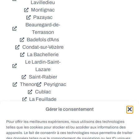
Lavilledieu
Montignac
Pazayac
Beauregard-de-
Terrasson
Badefols d'Ans
Condat-sur-Vézère
La Bachellerie
Le Lardin-Saint-
Lazare
Saint-Rabier
Thenon
Peyrignac
Cublac
La Feuillade
Chavagnac
Gérer le consentement
La Cassagne
Châtres
Coly
Grèzes
Pour offrir les meilleures expériences, nous utilisons des technologies
telles que les cookies pour stocker et/ou accéder aux informations des
Aubas
Villac
appareils. Le fait de consentir à ces technologies nous permettra de traiter
Azerat
Ladornac
des données telles que le comportement de navigation ou les ID uniques