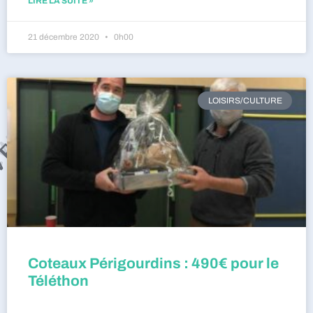
LIRE LA SUITE »
21 décembre 2020
0h00
LOISIRS/CULTURE
Coteaux Périgourdins : 490€ pour le
Téléthon