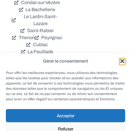
Condat-sur-Vézère
La Bachellerie
Le Lardin-Saint-
Lazare
Saint-Rabier
Thenon
Peyrignac
Cublac
La Feuillade
Chavagnac
Gérer le consentement
La Cassagne
Châtres
Coly
Grèzes
Pour offrir les meilleures expériences, nous utilisons des technologies
telles que les cookies pour stocker et/ou accéder aux informations des
Aubas
Villac
appareils. Le fait de consentir à ces technologies nous permettra de traiter
Azerat
Ladornac
des données telles que le comportement de navigation ou les ID uniques
Tourtoirac
sur ce site. Le fait de ne pas consentir ou de retirer son consentement
peut avoir un effet négatif sur certaines caractéristiques et fonctions.
Accepter
© EWANEWS - Archives
Refuser
conception