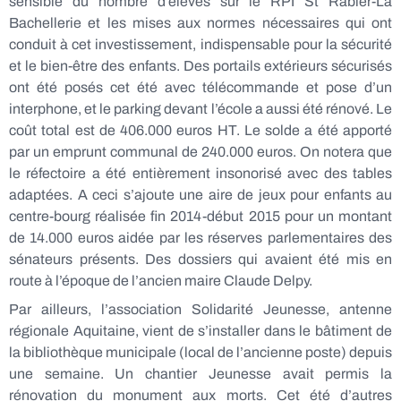
sensible du nombre d’élèves sur le RPI St Rabier-La
Bachellerie et les mises aux normes nécessaires qui ont
conduit à cet investissement, indispensable pour la sécurité
et le bien-être des enfants. Des portails extérieurs sécurisés
ont été posés cet été avec télécommande et pose d’un
interphone, et le parking devant l’école a aussi été rénové. Le
coût total est de 406.000 euros HT. Le solde a été apporté
par un emprunt communal de 240.000 euros. On notera que
le réfectoire a été entièrement insonorisé avec des tables
adaptées. A ceci s’ajoute une aire de jeux pour enfants au
centre-bourg réalisée fin 2014-début 2015 pour un montant
de 14.000 euros aidée par les réserves parlementaires des
sénateurs présents. Des dossiers qui avaient été mis en
route à l’époque de l’ancien maire Claude Delpy.
Par ailleurs, l’association Solidarité Jeunesse, antenne
régionale Aquitaine, vient de s’installer dans le bâtiment de
la bibliothèque municipale (local de l’ancienne poste) depuis
une semaine. Un chantier Jeunesse avait permis la
rénovation du monument aux morts. Cet été d’autres