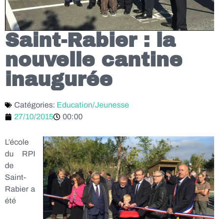
Saint-Rabier : la
nouvelle cantine
inaugurée
Catégories:
Education/Jeunesse
27/10/2015
00:00
L’école
du RPI
de
Saint-
Rabier a
été