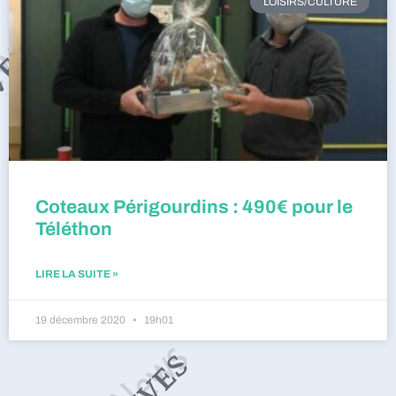
LOISIRS/CULTURE
Coteaux Périgourdins : 490€ pour le
Téléthon
LIRE LA SUITE »
19 décembre 2020
19h01