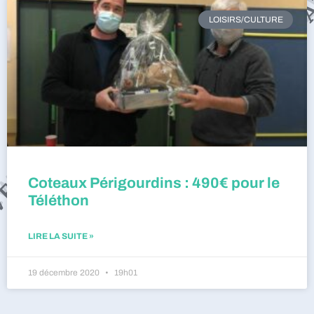
LOISIRS/CULTURE
Coteaux Périgourdins : 490€ pour le
Téléthon
LIRE LA SUITE »
19 décembre 2020
19h01