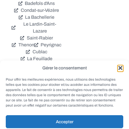
Badefols d'Ans
Condat-sur-Vézère
La Bachellerie
Le Lardin-Saint-
Lazare
Saint-Rabier
Thenon
Peyrignac
Cublac
La Feuillade
Chavagnac
Gérer le consentement
La Cassagne
Châtres
Coly
Grèzes
Pour offrir les meilleures expériences, nous utilisons des technologies
telles que les cookies pour stocker et/ou accéder aux informations des
Aubas
Villac
appareils. Le fait de consentir à ces technologies nous permettra de traiter
Azerat
Ladornac
des données telles que le comportement de navigation ou les ID uniques
Tourtoirac
sur ce site. Le fait de ne pas consentir ou de retirer son consentement
peut avoir un effet négatif sur certaines caractéristiques et fonctions.
Accepter