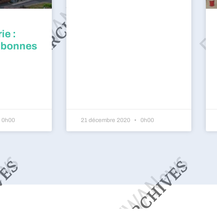
ie :
 bonnes
0h00
21 décembre 2020
0h00