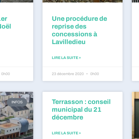
1er
Une procédure de
Noël
reprise des
concessions à
Lavilledieu
LIRE LA SUITE »
0h00
23 décembre 2020
0h00
Terrasson : conseil
INFOS
municipal du 21
décembre
LIRE LA SUITE »