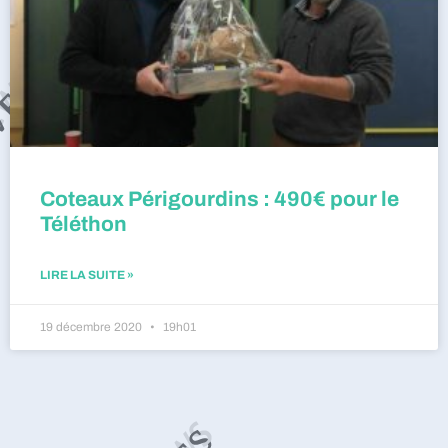
Coteaux Périgourdins : 490€ pour le
Téléthon
LIRE LA SUITE »
19 décembre 2020
19h01