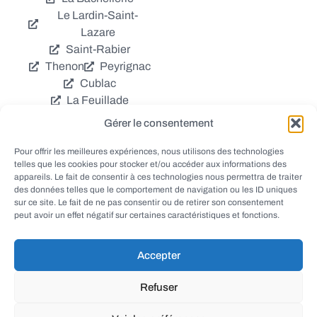
Le Lardin-Saint-
Lazare
Saint-Rabier
Thenon
Peyrignac
Cublac
La Feuillade
Chavagnac
Gérer le consentement
La Cassagne
Châtres
Coly
Grèzes
Pour offrir les meilleures expériences, nous utilisons des technologies
telles que les cookies pour stocker et/ou accéder aux informations des
Aubas
Villac
appareils. Le fait de consentir à ces technologies nous permettra de traiter
Azerat
Ladornac
des données telles que le comportement de navigation ou les ID uniques
Tourtoirac
sur ce site. Le fait de ne pas consentir ou de retirer son consentement
peut avoir un effet négatif sur certaines caractéristiques et fonctions.
Accepter
© EWANEWS - Archives
Refuser
conception
tous droits réservés
FORMACREA