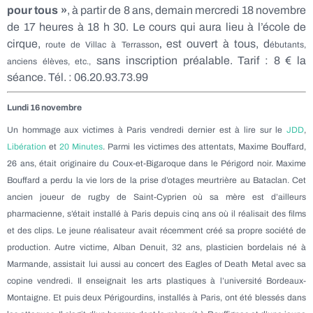
pour tous »
, à partir de 8 ans, demain mercredi 18 novembre
de 17 heures à 18 h 30. Le cours qui aura lieu à l’école de
cirque,
est ouvert à tous, d
route de Villac à Terrasson
,
ébutants,
sans inscription préalable. Tarif : 8 € la
anciens élèves, etc.,
séance. Tél. : 06.20.93.73.99
Lundi 16 novembre
Un hommage aux victimes à Paris vendredi dernier est à lire sur le
JDD
,
Libération
et
20 Minutes
. Parmi les victimes des attentats, Maxime Bouffard,
26 ans, était originaire du Coux-et-Bigaroque dans le Périgord noir. Maxime
Bouffard a perdu la vie lors de la prise d’otages meurtrière au Bataclan. Cet
ancien joueur de rugby de Saint-Cyprien où sa mère est d’ailleurs
pharmacienne, s’était installé à Paris depuis cinq ans où il réalisait des films
et des clips. Le jeune réalisateur avait récemment créé sa propre société de
production. Autre victime, Alban Denuit, 32 ans, plasticien bordelais né à
Marmande, assistait lui aussi au concert des Eagles of Death Metal avec sa
copine vendredi. Il enseignait les arts plastiques à l’université Bordeaux-
Montaigne. Et puis deux Périgourdins, installés à Paris, ont été blessés dans