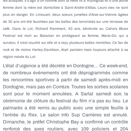
les attaques. Il s’agit d’un homme dont la mère vit à Rouffignac et d’une jeune
femme dont la mère est domiciliée à Saint-André-d’Allas. Leurs vies ne sont
plus en danger. En Limousin, deux soeurs jumelles d’Aixe-sur-Vienne âgées
de 30 ans ont été fauchées par les balles des terroristes sur une terrasse de
café. Dans le Lot, Richard Rammant, 53 ans, bénévole au Cahors Blues
Festival est mort au Bataclan en protégeant sa femme, Marie-Do, qui a
survécu. Il s’est couché sur elle et a reçu plusieurs balles mortelles. Ce fan de
rock et de motos Harley-Davidson, était parisien mais toujours attaché à sa
région natale du Lot.
L’état d’urgence a été décrété en Dordogne… Ce week-end,
de nombreux événements ont été déprogrammés comme
les rencontres sportives à partir de samedi après-midi en
Dordogne, mais pas en Corrèze. Toutes les sorties scolaires
sont pour le moment annulées. A Sarlat samedi soir, la
cérémonie de clôture du festival du film n’a pas eu lieu. Le
palmarès a été remis au public avec une simple feuille à
l’entrée du Rex. Le salon Info Sup Carrières est annulé.
Dimanche, le préfet Christophe Bay a confirmé un contrôle
renforcé des axes routiers, avec 109 policiers et 204