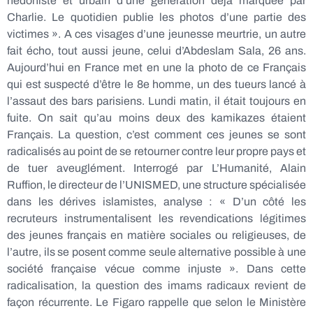
hédoniste et urbain d’une génération déjà marquée par
Charlie. Le quotidien publie les photos d’une partie des
victimes ». A ces visages d’une jeunesse meurtrie, un autre
fait écho, tout aussi jeune, celui d’Abdeslam Sala, 26 ans.
Aujourd’hui en France met en une la photo de ce Français
qui est suspecté d’être le 8e homme, un des tueurs lancé à
l’assaut des bars parisiens. Lundi matin, il était toujours en
fuite. On sait qu’au moins deux des kamikazes étaient
Français. La question, c’est comment ces jeunes se sont
radicalisés au point de se retourner contre leur propre pays et
de tuer aveuglément. Interrogé par L’Humanité, Alain
Ruffion, le directeur de l’UNISMED, une structure spécialisée
dans les dérives islamistes, analyse : « D’un côté les
recruteurs instrumentalisent les revendications légitimes
des jeunes français en matière sociales ou religieuses, de
l’autre, ils se posent comme seule alternative possible à une
société française vécue comme injuste ». Dans cette
radicalisation, la question des imams radicaux revient de
façon récurrente. Le Figaro rappelle que selon le Ministère