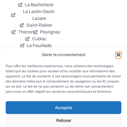
La Bachellerie
Le Lardin-Saint-
Lazare
Saint-Rabier
Thenon
Peyrignac
Cublac
La Feuillade
Chavagnac
Gérer le consentement
La Cassagne
Châtres
Coly
Grèzes
Pour offrir les meilleures expériences, nous utilisons des technologies
telles que les cookies pour stocker et/ou accéder aux informations des
Aubas
Villac
appareils. Le fait de consentir à ces technologies nous permettra de traiter
Azerat
Ladornac
des données telles que le comportement de navigation ou les ID uniques
Tourtoirac
sur ce site. Le fait de ne pas consentir ou de retirer son consentement
peut avoir un effet négatif sur certaines caractéristiques et fonctions.
Accepter
© EWANEWS - Archives
Refuser
conception
tous droits réservés