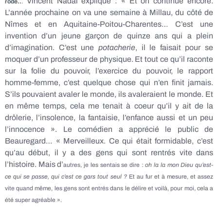
Vincent Nadal explique : « Et on continue encore.
rodé..
.
L’année prochaine on va une semaine à Millau, du côté de
Nîmes et en Aquitaine-Poitou-Charentes… C’est une
invention d’un jeune garçon de quinze ans qui a plein
d’imagination. C’est une
potacherie
, il le faisait pour se
moquer d’un professeur de physique. Et tout ce qu’il raconte
sur la folie du pouvoir, l’exercice du pouvoir, le rapport
homme-femme, c’est quelque chose qui n’en finit jamais.
S’ils pouvaient avaler le monde, ils avaleraient le monde. Et
en même temps, cela me tenait à coeur qu’il y ait de la
drôlerie, l’insolence, la fantaisie, l’enfance aussi et un peu
l’innocence ». Le comédien a apprécié le public de
Beauregard… « Merveilleux. Ce qui était formidable, c’est
qu’au début, il y a des gens qui sont rentrés vite dans
l’histoire. Mais d’
autres, je les sentais se dire :
oh la la mon Dieu qu’est-
ce qui se passe, qui c’est ce gars tout seul ?
Et au fur et à mesure, et assez
vite quand même, les gens sont entrés dans le délire et voilà, pour moi, cela a
été super agréable ».