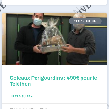
LOISIRS/CULTURE
Coteaux Périgourdins : 490€ pour le
Téléthon
LIRE LA SUITE »
19 décembre 2020
19h01