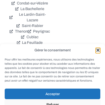
Condat-sur-Vézère
La Bachellerie
Le Lardin-Saint-
Lazare
Saint-Rabier
Thenon
Peyrignac
Cublac
La Feuillade
Chavagnac
Gérer le consentement
La Cassagne
Châtres
Coly
Grèzes
Pour offrir les meilleures expériences, nous utilisons des technologies
telles que les cookies pour stocker et/ou accéder aux informations des
Aubas
Villac
appareils. Le fait de consentir à ces technologies nous permettra de traiter
Azerat
Ladornac
des données telles que le comportement de navigation ou les ID uniques
Tourtoirac
sur ce site. Le fait de ne pas consentir ou de retirer son consentement
peut avoir un effet négatif sur certaines caractéristiques et fonctions.
Accepter
© EWANEWS - Archives
Refuser