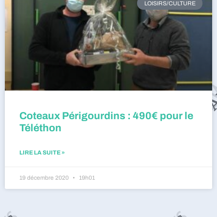
LOISIRS/CULTURE
Coteaux Périgourdins : 490€ pour le
Téléthon
LIRE LA SUITE »
19 décembre 2020
19h01