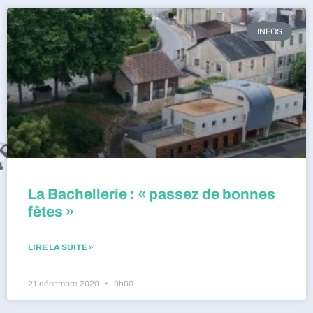
INFOS
La Bachellerie : « passez de bonnes
fêtes »
LIRE LA SUITE »
21 décembre 2020
0h00