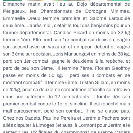
Dimanche matin avait lieu au Dojo départemental de
Périgueux, les Championnats de Dordogne Minimes.
Emmaelle Dreux termine première et Salomé Larouquie
deuxième. L’après midi, c’était le tour des benjamins pour un
tournoi départemental. Candice Picard en moins de 32 kg
termine 1ère. Elle perd son 1er combat sur décision, gagne
son second avec un waza ari et un ippon debout et gagne
son 3 ème sur décision. Joris Munsungayi en moins de 38 kg,
perd son 1er combat, gagne le deuxième à la repêche, et
perd de peu son 3ème. Il termine 7ème. Florian Geoffroy
passe en moins de 50 kg. Il perd ses 3 combats en se
montrant combatif. Il termine 4ème. Tristan Sillard, en moins
de 42kg, pour sa deuxième compétition officielle se retrouve
dans une catégorie de 12 combattants. Il tombe dès son
premier combat contre le 1er et s’incline. Il est repêché mais
malheureusement perd son combat. Il ne se classe pas.
Chez nos Cadets, Pauline Pereira et Jérémie Pachere sont
allés disputer à Limoges (et aussi à Lormont pour Jérémie le
samedi) les 1/2 finales du championnat de France Cadets