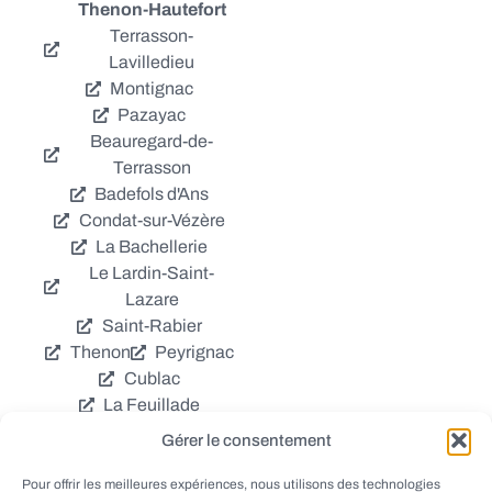
Thenon-Hautefort
Terrasson-
Lavilledieu
Montignac
Pazayac
Beauregard-de-
Terrasson
Badefols d'Ans
Condat-sur-Vézère
La Bachellerie
Le Lardin-Saint-
Lazare
Saint-Rabier
Thenon
Peyrignac
Cublac
La Feuillade
Chavagnac
Gérer le consentement
La Cassagne
Châtres
Coly
Grèzes
Pour offrir les meilleures expériences, nous utilisons des technologies