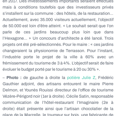
en 2017. Des investissements importants seraient effectués
mais à conditions toutefois que des investisseurs privés
s’installent sur la commune : des hôtels, de la restauration…
Actuellement, avec 35.000 visiteurs actuellement, l’objectif
de 50.000 est loin d’être atteint. « Le souhait serait que l’on
parle de ces jardins beaucoup plus loin que dans
l’Hexagone… » Un concours d’architecte a été lancé. Trois
projets ont été pré-sélectionnés. Pour le maire : « ces jardins
changeraient la physionomie de Terrasson. Pour l’instant,
l’industrie porte le projet de la ville à 60% avec un
frémissement du tourisme de 3 à 4%. L’objectif serait de faire
évoluer le budget porté par le tourisme à 20 ou 30% ».
–
Photo :
de gauche à droite la
potière Julie Z
, Frédéric
Gauthier adjoint, des artisans entourent le maire Pierre
Delmon, et Younès Rouissi directeur de l’office de tourisme
Vézère-Périgord noir (1er à droite). Cécile Satin, responsable
communication de l’hôtel-restaurant l’Imaginaire (2e à
droite) était présente ainsi que l’artisan chocolatier de la
place de la Marzelle, le tourneur sur bois, une fabricante de