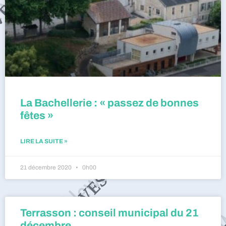
La Bachellerie : « passez de bonnes
fêtes »
LIRE LA SUITE »
21 décembre 2020
0h00
Terrasson : conseil municipal du 21
décembre