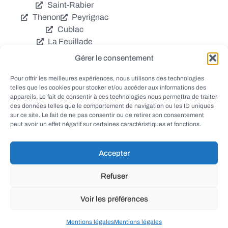
Saint-Rabier
Thenon
Peyrignac
Cublac
La Feuillade
Chavagnac
Gérer le consentement
La Cassagne
Châtres
Coly
Grèzes
Pour offrir les meilleures expériences, nous utilisons des technologies
telles que les cookies pour stocker et/ou accéder aux informations des
Aubas
Villac
appareils. Le fait de consentir à ces technologies nous permettra de traiter
Azerat
Ladornac
des données telles que le comportement de navigation ou les ID uniques
Tourtoirac
sur ce site. Le fait de ne pas consentir ou de retirer son consentement
peut avoir un effet négatif sur certaines caractéristiques et fonctions.
Accepter
© EWANEWS - Archives
Refuser
conception
tous droits réservés
FORMACREA
Voir les préférences
haut
Mentions légales
Mentions légales