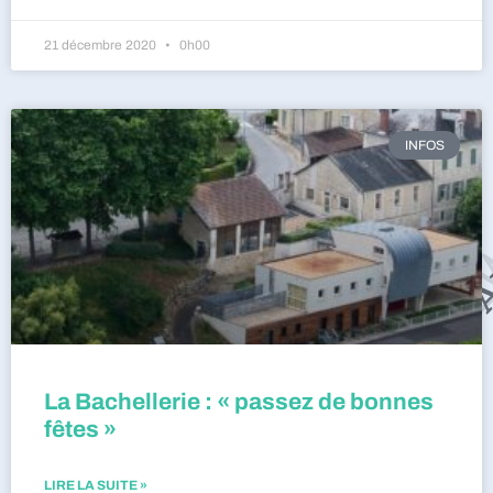
21 décembre 2020
0h00
INFOS
La Bachellerie : « passez de bonnes
fêtes »
LIRE LA SUITE »