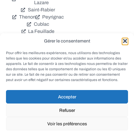
Lazare
Saint-Rabier
Thenon
Peyrignac
Cublac
La Feuillade
Chavagnac
Gérer le consentement
La Cassagne
Châtres
Coly
Grèzes
Pour offrir les meilleures expériences, nous utilisons des technologies
telles que les cookies pour stocker et/ou accéder aux informations des
Aubas
Villac
appareils. Le fait de consentir à ces technologies nous permettra de traiter
Azerat
Ladornac
des données telles que le comportement de navigation ou les ID uniques
Tourtoirac
sur ce site. Le fait de ne pas consentir ou de retirer son consentement
peut avoir un effet négatif sur certaines caractéristiques et fonctions.
Accepter
© EWANEWS - Archives
Refuser
conception
tous droits réservés
FORMACREA
Voir les préférences
haut