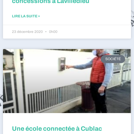
concessions à Lavilledieu
LIRE LA SUITE »
23 décembre 2020
0h00
SOCIÉTÉ
Une école connectée à Cublac