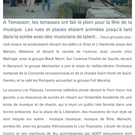
A Terrasson, les terrasses ont fait le plein pour la fête de la
musique. Les rues et places étaient animées jusqu’à tard
dans la soirée avec des musiciens de talent…
Deux groupes pop-
rock locaux se produisaient devant les cafés Le Drop et L’Hacienda place des
Martyrs, Albalone, et devant le caviste de l’avenue Jean Jaurès chez
Malhage, avec le groupe Black Moon. Sur l’avenue Charles de Gaulle, devant
le Banana’s, le groupe Manhattan a pris le relais du Vallée-Vézère Orchestra
composé de la Concorde terrassonnaise et de la chorale Saint-Roch de Saint-
Geniès, et le café les Remparts accueillait le groupe Full Worship.
La pizzeria Los Patacas, l’ancienne cafétéria située devant le Pont Vieux rive
gauche, a eu beaucoup de succès en misant sur l’ensemble Académie 19, une
école de musique et de chants, qui a réuni un public très familial dans une
bonne ambiance. Sur la place de la Libération, des musiciens de tout style se
sont relayés sur scène : musique classique, musique de films, Mariachi,
années 80, avec l
es groupes Rétropicales et Los Tropicales. L’
école de cirque
Cucico et ses cracheurs de feu accompagnés par ADEP percussions sont