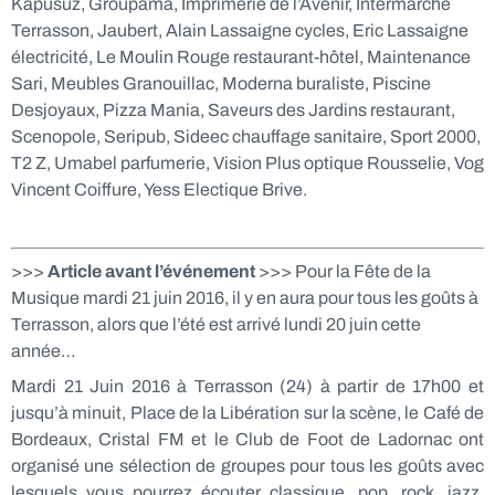
Kapusuz, Groupama, Imprimerie de l’Avenir, Intermarché
Terrasson, Jaubert, Alain Lassaigne cycles, Eric Lassaigne
électricité, Le Moulin Rouge restaurant-hôtel, Maintenance
Sari, Meubles Granouillac, Moderna buraliste, Piscine
Desjoyaux, Pizza Mania, Saveurs des Jardins restaurant,
Scenopole, Seripub, Sideec chauffage sanitaire, Sport 2000,
T2 Z, Umabel parfumerie, Vision Plus optique Rousselie, Vog
Vincent Coiffure, Yess Electique Brive.
>>>
Article avant l’événement
>>> Pour la Fête de la
Musique mardi 21 juin 2016, il y en aura pour tous les goûts à
Terrasson, alors que l’été est arrivé lundi 20 juin cette
année…
Mardi 21 Juin 2016 à Terrasson (24) à partir de 17h00 et
jusqu’à minuit, Place de la Libération sur la scène, le Café de
Bordeaux, Cristal FM et le Club de Foot de Ladornac ont
organisé une sélection de groupes pour tous les goûts avec
lesquels vous pourrez écouter classique, pop, rock, jazz,