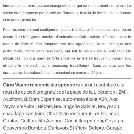
intervenus. La musique accompagnait ceux qui se restauraient sur place. La
soirée était proposée par le café de Bordeaux, le club de football de Ladornac
et la radio Cristal fm.
Pour résumer, on peut souligner un public très éparpillé lors de cette soirée en
raison d’un très grand nombre d’animations. Cette soirée coïncidait avec le
retour de l’été et des températures très agréables. Ce qui fait que des
restaurants, même sans musiciens, ont fait le plein aussi à l’extérieur. Ce
n’était pas non plus une très forte affluence, la fête se trouvant un mardi soir,
et donc le mercredi matin, beaucoup travaillaient. Sans compter que les
épreuves du baccalauréat se terminaient ce mercredi 22 juin…
Gino Vayne remercie les sponsors
qui ont contribué à la
réussite du podium gratuit de la place de la Libération : 2MI,
Acciform, @Com.Expertise, auto-moto école A24, Axa
Veyssiere/Girel, Bébé9, Boulangerie Salviat, Bouyssou
chauffage-sanitaire, Chez Yoan restaurant Les Collines
Cublac, Coiffure 5th Avenue, Coustillas primeur, Coverpa,
Couverture Bambou, Darlavoix St Yrieix, Defipro, Garage