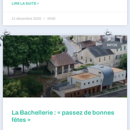
LIRE LA SUITE »
21 décembre 2020
0h00
INFOS
La Bachellerie : « passez de bonnes
fêtes »