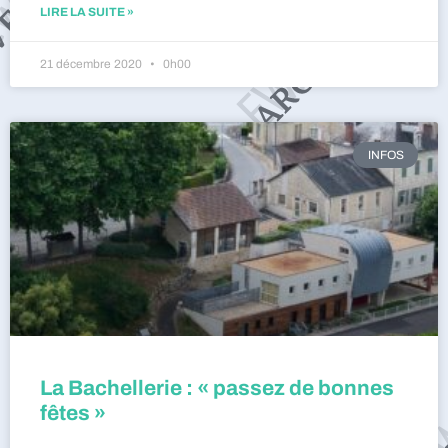
LIRE LA SUITE »
21 décembre 2020
0h00
INFOS
La Bachellerie : « passez de bonnes
fêtes »