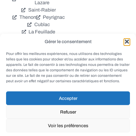
Lazare
Saint-Rabier
Thenon
Peyrignac
Cublac
La Feuillade
Chavagnac
Gérer le consentement
La Cassagne
Châtres
Coly
Grèzes
Pour offrir les meilleures expériences, nous utilisons des technologies
telles que les cookies pour stocker et/ou accéder aux informations des
Aubas
Villac
appareils. Le fait de consentir à ces technologies nous permettra de traiter
Azerat
Ladornac
des données telles que le comportement de navigation ou les ID uniques
Tourtoirac
sur ce site. Le fait de ne pas consentir ou de retirer son consentement
peut avoir un effet négatif sur certaines caractéristiques et fonctions.
Accepter
© EWANEWS - Archives
Refuser
conception
tous droits réservés
FORMACREA
Voir les préférences
haut