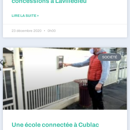
concessions à Lavilledieu
LIRE LA SUITE »
23 décembre 2020
0h00
SOCIÉTÉ
Une école connectée à Cublac