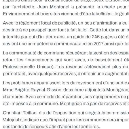
par l’architecte. Jean Montoriol a présenté la charte pour
Environnement et trois sites viennent d’être labellisés : le g
Avec le règlement local de publicité, un peu d’animation a eu 
destiné à ne pas appliquer tout à fait la loi. Cette loi, dans un
interdits partout d’ici deux ans, un guide de 246 pages a été
devient une compétence communautaire en 2017 ainsi que les r
La communauté de commune récupérant la gestion des espaces 
retour les financements qui vont avec, ce basculement é
Professionnelle Unique). Les revenus s’élèveraient plus
permettant, avec quelques réserves, d’obtenir une augmentati
Les problèmes apparaissent lors du reversement d’une partie d
Mme Brigitte Raynal-Gisson, deuxième adjointe à Montignac, c
chambres. Avec ce mode de répartition, ces équipements ne pr
été imposée à la commune. Montignac n’a pas de réserves et co
Christian Teillac, élu de l’opposition qui siège à la commi
Valojoulx, indique que l’impact pour les communes sera impor
des fonds de concours afin d’aider les territoires.