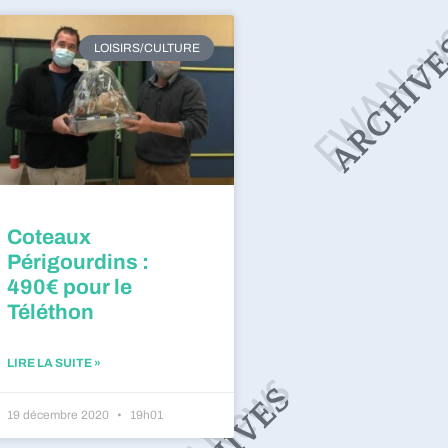
LOISIRS/CULTURE
Coteaux
Périgourdins :
490€ pour le
Téléthon
LIRE LA SUITE »
19 décembre 2020
19h01