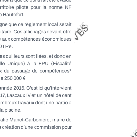
rritoire pilote pour la norme NF
e Hautefort.
igne que ce règlement local serait
citaire. Ces affichages devant être
l lié aux compétences économiques
NOTRe.
qui leurs sont liées, et donc en
le Unique) à la FPU (Fiscalité
oix du passage de compétences*
e 250 000 €.
nnée 2016. C’est ici qu’intervient
7, Lascaux IV et un hôtel de cent
ombreux travaux dont une partie a
a piscine.
halie Manet-Carbonière, maire de
la création d’une commission pour