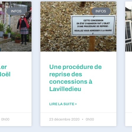
INFOS
INFOS
1er
Une procédure de
Noël
reprise des
concessions à
Lavilledieu
LIRE LA SUITE »
0h00
23 décembre 2020
0h00