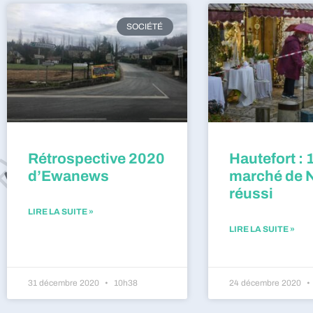
SOCIÉTÉ
Rétrospective 2020
Hautefort : 
d’Ewanews
marché de 
réussi
LIRE LA SUITE »
LIRE LA SUITE »
31 décembre 2020
10h38
24 décembre 2020