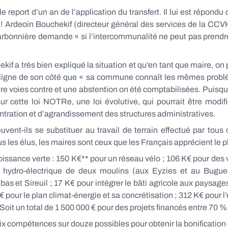
report d’un an de l’application du transfert. Il lui est répondu 
 Ardeoin Bouchekif (directeur général des services de la CCVH
oël Carbonnière demande « si l’intercommunalité ne peut pas pren
f a très bien expliqué la situation et qu’en tant que maire, on p
ouligne de son côté que « sa commune connaît les mêmes prob
re voies contre et une abstention on été comptabilisées. Puisque 
r sur cette loi NOTRe, une loi évolutive, qui pourrait être modi
ntration et d’agrandissement des structures administratives.
t-ils se substituer au travail de terrain effectué par tous 
s les élus, les maires sont ceux que les Français apprécient le p
croissance verte : 150 K€** pour un réseau vélo ; 106 K€ pour des
 hydro-électrique de deux moulins (aux Eyzies et au Bugu
 et Sireuil ; 17 K€ pour intégrer le bâti agricole aux paysages
pour le plan climat-énergie et sa concrétisation ; 312 K€ pour l’
e. Soit un total de 1 500 000 € pour des projets financés entre 70 %
compétences sur douze possibles pour obtenir la bonification