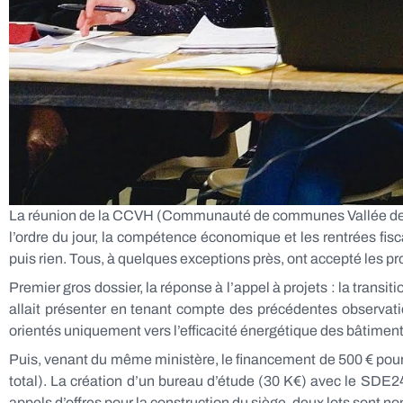
La réunion de la CCVH (Communauté de communes Vallée de l’Ho
l’ordre du jour, la compétence économique et les rentrées fis
puis rien. Tous, à quelques exceptions près, ont accepté les pr
Premier gros dossier, la réponse à l’appel à projets : la tran
allait présenter en tenant compte des précédentes observatio
orientés uniquement vers l’efficacité énergétique des bâtiments,
Puis, venant du même ministère, le financement de 500 € pour d
total). La création d’un bureau d’étude (30 K€) avec le SDE24
appels d’offres pour la construction du siège, deux lots sont no