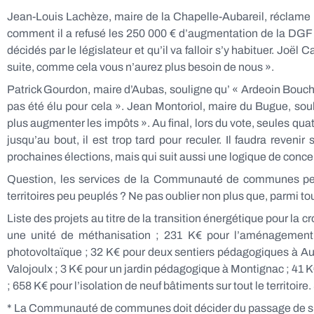
Jean-Louis Lachèze, maire de la Chapelle-Aubareil, réclame le 
comment il a refusé les 250 000 € d’augmentation de la DGF !
décidés par le législateur et qu’il va falloir s’y habituer. J
suite, comme cela vous n’aurez plus besoin de nous ».
Patrick Gourdon, maire d’Aubas, souligne qu’ « Ardeoin Boucheki
pas été élu pour cela ». Jean Montoriol, maire du Bugue, s
plus augmenter les impôts ». Au final, lors du vote, seules quat
jusqu’au bout, il est trop tard pour reculer. Il faudra reveni
prochaines élections, mais qui suit aussi une logique de conce
Question, les services de la Communauté de communes peuven
territoires peu peuplés ? Ne pas oublier non plus que, parmi tou
Liste des projets au titre de la transition énergétique pour la 
une unité de méthanisation ; 231 K€ pour l’aménagement
photovoltaïque ; 32 K€ pour deux sentiers pédagogiques à Aubas
Valojoulx ; 3 K€ pour un jardin pédagogique à Montignac ; 41 K€ 
; 658 K€ pour l’isolation de neuf bâtiments sur tout le territoir
* La Communauté de communes doit décider du passage de six 