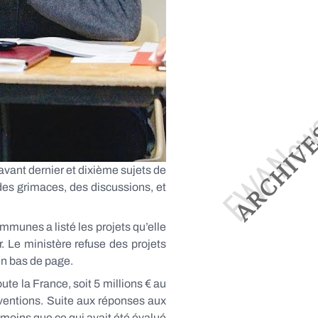
vant dernier et dixième sujets de
des grimaces, des discussions, et
mmunes a listé les projets qu’elle
. Le ministère refuse des projets
 en bas de page.
te la France, soit 5 millions € au
bventions. Suite aux réponses aux
t moins que ce qui avait été évalué