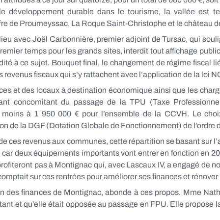
 le développement durable dans le tourisme, la vallée est te
ouffre de Proumeyssac, La Roque Saint-Christophe et le château d
lieu avec Joël Carbonnière, premier adjoint de Tursac, qui soul
 premier temps pour les grands sites, interdit tout affichage publi
 édité à ce sujet. Bouquet final, le changement de régime fisca
evenus fiscaux qui s’y rattachent avec l’application de la loi 
et des locaux à destination économique ainsi que les charges 
tant concomitant du passage de la TPU (Taxe Professionnel
 ou moins à 1 950 000 € pour l’ensemble de la CCVH. Le ch
on de la DGF (Dotation Globale de Fonctionnement) de l’ordre d
e ces revenus aux communes, cette répartition se basant sur l’a
ar deux équipements importants vont entrer en fonction en 201
ofiteront pas à Montignac qui, avec Lascaux IV, a engagé de n
mptait sur ces rentrées pour améliorer ses finances et rénover l
ssion des finances de Montignac, abonde à ces propos. Mme Nat
tant et qu’elle était opposée au passage en FPU. Elle propose 