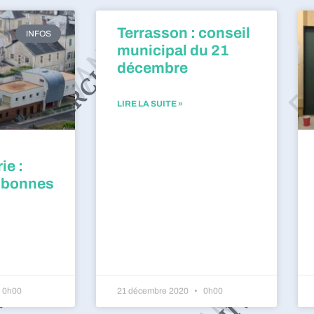
Terrasson : conseil
INFOS
municipal du 21
décembre
LIRE LA SUITE »
ie :
 bonnes
0h00
21 décembre 2020
0h00