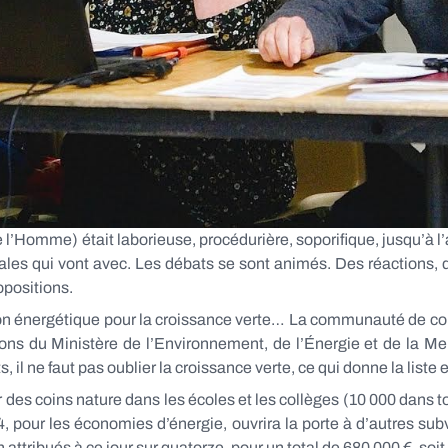
mme) était laborieuse, procédurière, soporifique, jusqu’à l’a
cales qui vont avec. Les débats se sont animés. Des réactions, 
opositions.
sition énergétique pour la croissance verte… La communauté de co
ns du Ministère de l’Environnement, de l’Énergie et de la Mer
 il ne faut pas oublier la croissance verte, ce qui donne la liste
es coins nature dans les écoles et les collèges (10 000 dans tou
, pour les économies d’énergie, ouvrira la porte à d’autres su
n attribués à ce jour sur quatorze, pour un total de 680 000 €, soi