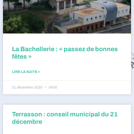
La Bachellerie : « passez de bonnes
fêtes »
LIRE LA SUITE »
21 décembre 2020
0h00
Terrasson : conseil municipal du 21
décembre