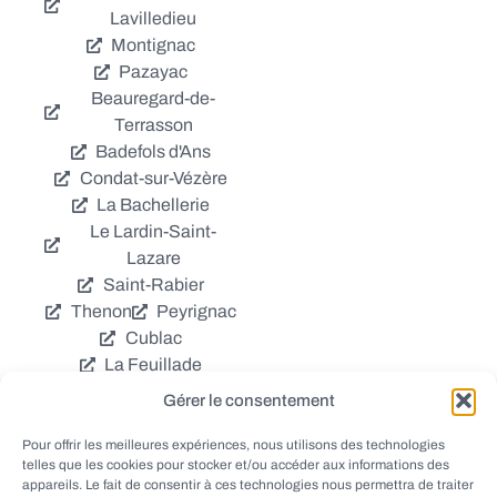
Lavilledieu
Montignac
Pazayac
Beauregard-de-
Terrasson
Badefols d'Ans
Condat-sur-Vézère
La Bachellerie
Le Lardin-Saint-
Lazare
Saint-Rabier
Thenon
Peyrignac
Cublac
La Feuillade
Chavagnac
Gérer le consentement
La Cassagne
Châtres
Coly
Grèzes
Pour offrir les meilleures expériences, nous utilisons des technologies
telles que les cookies pour stocker et/ou accéder aux informations des
Aubas
Villac
appareils. Le fait de consentir à ces technologies nous permettra de traiter