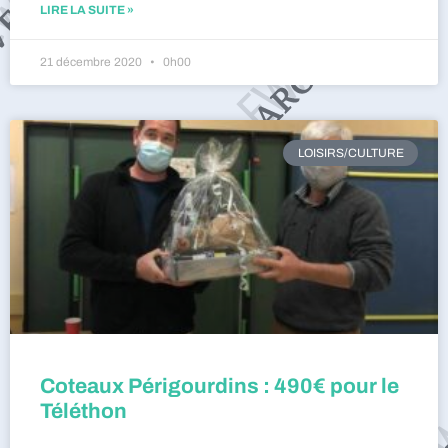
LIRE LA SUITE »
21 décembre 2020
0h00
LOISIRS/CULTURE
Coteaux Périgourdins : 490€ pour le
Téléthon