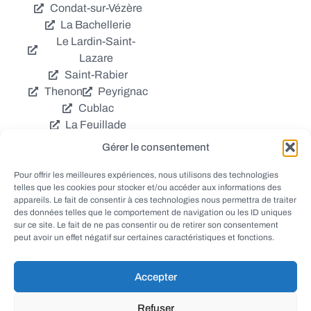
Condat-sur-Vézère
La Bachellerie
Le Lardin-Saint-
Lazare
Saint-Rabier
Thenon
Peyrignac
Cublac
La Feuillade
Chavagnac
Gérer le consentement
La Cassagne
Châtres
Coly
Grèzes
Pour offrir les meilleures expériences, nous utilisons des technologies
telles que les cookies pour stocker et/ou accéder aux informations des
Aubas
Villac
appareils. Le fait de consentir à ces technologies nous permettra de traiter
Azerat
Ladornac
des données telles que le comportement de navigation ou les ID uniques
Tourtoirac
sur ce site. Le fait de ne pas consentir ou de retirer son consentement
peut avoir un effet négatif sur certaines caractéristiques et fonctions.
Accepter
© EWANEWS - Archives
Refuser
conception