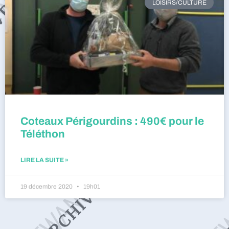
LOISIRS/CULTURE
Coteaux Périgourdins : 490€ pour le
Téléthon
LIRE LA SUITE »
19 décembre 2020
19h01