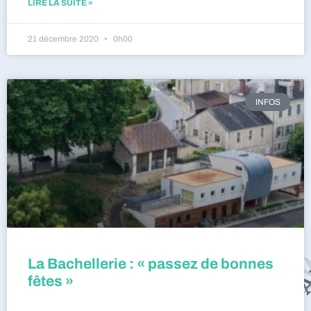
LIRE LA SUITE »
21 décembre 2020
0h00
INFOS
La Bachellerie : « passez de bonnes
fêtes »