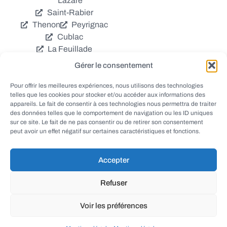
Lazare
Saint-Rabier
Thenon
Peyrignac
Cublac
La Feuillade
Chavagnac
Gérer le consentement
La Cassagne
Châtres
Coly
Grèzes
Pour offrir les meilleures expériences, nous utilisons des technologies
telles que les cookies pour stocker et/ou accéder aux informations des
Aubas
Villac
appareils. Le fait de consentir à ces technologies nous permettra de traiter
Azerat
Ladornac
des données telles que le comportement de navigation ou les ID uniques
Tourtoirac
sur ce site. Le fait de ne pas consentir ou de retirer son consentement
peut avoir un effet négatif sur certaines caractéristiques et fonctions.
Accepter
© EWANEWS - Archives
Refuser
conception
tous droits réservés
FORMACREA
Voir les préférences
haut