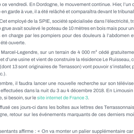
e ce vendredi. En Dordogne, le mouvement continue. Hier, l’un 
é en garde à vue, il a été relâché et comparaîtra devant le tribuna
et employé de la SPIE, société spécialisée dans l’électricité, trav
 grue avait soulevé le poteau de 10 mètres en bois mais pour un
s en charge par les pompiers pour des douleurs à l’abdomen et 
 été ouverte.
ue Marcel-Legendre, sur un terrain de 4 000 m² cédé gratuiteme
et d’une usine et vient de construire la résidence Le Ruisseau
 (dont 13 sont originaires de Terrasson) vont pouvoir s’installer
c.).
mbre, il faudra lancer une nouvelle recherche sur son téléviseu
 effectuées dans la nuit du 3 au 4 décembre 2018. En Limousin
, si besoin, sur le
site internet de France 3
.
iffusé ces jours-ci dans les boîtes aux lettres des Terrassonna
ogne, retour sur les événements marquants de ces derniers mois
entants affirme : « On va monter un palier supplémentaire car 