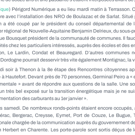
ique
) Périgord Numérique a eu lieu mardi matin à Terrasson. C
re avec l’installation des NRO de Boulazac et de Sarlat. Situé
an a été coupé par le président du conseil départemental de
 régional de Nouvelle-Aquitaine Benjamin Delrieux, du sous-pré
ique Bousquet président de la communauté de communes. Il fau
riétés chez les particuliers intéressés, auprès des écoles et de
son, Le Lardin, Condat et Beauregard. D’autres communes n
rdogne pourrait desservir très vite également Montignac, la va
di soir à Thenon à la 8e étape des Rencontres citoyennes aprè
orge à Hautefort. Devant près de 70 personnes, Germinal Peiro a «
ementale » avant de répondre aux questions de la salle. Une sor
e un très bel exposé sur la transition énergétique mais je ne sui
mentation des carburants au 1er janvier ».
is samedi. De nombreux ronds-points étaient encore occupés, à
bérac, Bergerac, Creysse, Eymet, Port de Couze, Le Bugue, 
ionale chargée de la communication auprès du gouvernement d
 Herbert en Charente. Les porte-parole sont sortis déçus de l