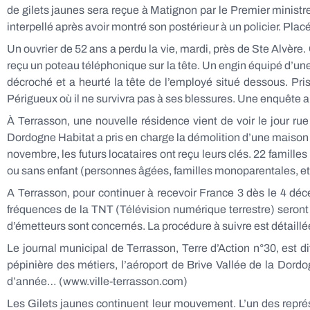
de gilets jaunes sera reçue à Matignon par le Premier ministr
interpellé après avoir montré son postérieur à un policier. Plac
Un ouvrier de 52 ans a perdu la vie, mardi, près de Ste Alvère. C
reçu un poteau téléphonique sur la tête. Un engin équipé d’une
décroché et a heurté la tête de l’employé situé dessous. Pri
Périgueux où il ne survivra pas à ses blessures. Une enquête a
À Terrasson, une nouvelle résidence vient de voir le jour r
Dordogne Habitat a pris en charge la démolition d’une maison 
novembre, les futurs locataires ont reçu leurs clés. 22 familles
ou sans enfant (personnes âgées, familles monoparentales, et
A Terrasson, pour continuer à recevoir France 3 dès le 4 déce
fréquences de la TNT (Télévision numérique terrestre) seront
d’émetteurs sont concernés. La procédure à suivre est détaillée
Le journal municipal de Terrasson, Terre d’Action n°30, est d
pépinière des métiers, l’aéroport de Brive Vallée de la Dord
d’année… (www.ville-terrasson.com)
Les Gilets jaunes continuent leur mouvement. L’un des représ