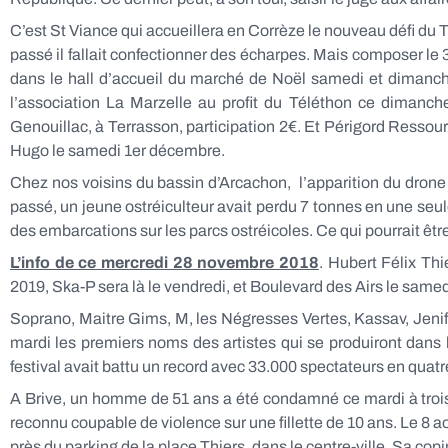
C’est St Viance qui accueillera en Corrèze le nouveau défi du 
passé il fallait confectionner des écharpes. Mais composer le 
dans le hall d’accueil du marché de Noël samedi et dimanche
l’association La Marzelle au profit du Téléthon ce dimanche
Genouillac, à Terrasson, participation 2€. Et Périgord Resso
Hugo le samedi 1er décembre.
Chez nos voisins du bassin d’Arcachon, l’apparition du drone pou
passé, un jeune ostréiculteur avait perdu 7 tonnes en une seule
des embarcations sur les parcs ostréicoles. Ce qui pourrait être
L’info de ce mercredi 28 novembre 2018
. Hubert Félix Th
2019, Ska-P sera là le vendredi, et Boulevard des Airs le samedi
Soprano, Maitre Gims, M, les Négresses Vertes, Kassav, Jenifer
mardi les premiers noms des artistes qui se produiront dans la 
festival avait battu un record avec 33.000 spectateurs en quatr
A Brive, un homme de 51 ans a été condamné ce mardi à trois a
reconnu coupable de violence sur une fillette de 10 ans. Le 8 ao
près du parking de la place Thiers, dans le centre-ville. Sa co