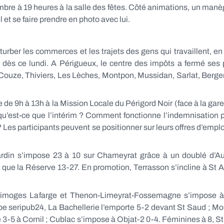
bre à 19 heures à la salle des fêtes. Côté animations, un manèg
et se faire prendre en photo avec lui.
turber les commerces et les trajets des gens qui travaillent, en
 dès ce lundi. A Périgueux, le centre des impôts a fermé ses 
Couze, Thiviers, Les Lèches, Montpon, Mussidan, Sarlat, Bergera
de 9h à 13h à la Mission Locale du Périgord Noir (face à la gare
 qu’est-ce que l’intérim ? Comment fonctionne l’indemnisation
? Les participants peuvent se positionner sur leurs offres d’emploi
ardin s’impose 23 à 10 sur Chameyrat grâce à un doublé d’Au
i que la Réserve 13-27. En promotion, Terrasson s’incline à St
nt Limoges Lafarge et Thenon-Limeyrat-Fossemagne s’impose 
e seripub24, La Bachellerie l’emporte 5-2 devant St Saud ; Mon
3-5 à Cornil ; Cublac s’impose à Objat-2 0-4. Féminines à 8, St