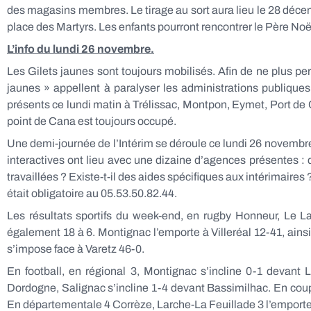
des magasins membres. Le tirage au sort aura lieu le 28 décem
place des Martyrs. Les enfants pourront rencontrer le Père Noël 
L’info du lundi 26 novembre.
Les Gilets jaunes sont toujours mobilisés. Afin de ne plus per
jaunes » appellent à paralyser les administrations publiques
présents ce lundi matin à Trélissac, Montpon, Eymet, Port de 
point de Cana est toujours occupé.
Une demi-journée de l’Intérim se déroule ce lundi 26 novembre 
interactives ont lieu avec une dizaine d’agences présentes :
travaillées ? Existe-t-il des aides spécifiques aux intérimaires 
était obligatoire au 05.53.50.82.44.
Les résultats sportifs du week-end, en rugby Honneur, Le L
également 18 à 6. Montignac l’emporte à Villeréal 12-41, ains
s’impose face à Varetz 46-0.
En football, en régional 3, Montignac s’incline 0-1 deva
Dordogne, Salignac s’incline 1-4 devant Bassimilhac. En coup
En départementale 4 Corrèze, Larche-La Feuillade 3 l’emporte 