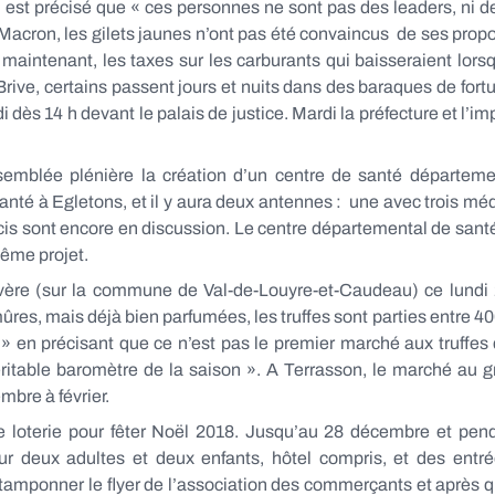
l est précisé que « ces personnes ne sont pas des leaders, ni 
cron, les gilets jaunes n’ont pas été convaincus de ses propo
intenant, les taxes sur les carburants qui baisseraient lorsqu
Brive, certains passent jours et nuits dans des baraques de fort
ès 14 h devant le palais de justice. Mardi la préfecture et l’i
emblée plénière la création d’un centre de santé départem
planté à Egletons, et il y aura deux antennes : une avec trois 
écis sont encore en discussion. Le centre départemental de san
ême projet.
lvère (sur la commune de Val-de-Louyre-et-Caudeau) ce lund
res, mais déjà bien parfumées, les truffes sont parties entre 400
» en précisant que ce n’est pas le premier marché aux truffes
véritable baromètre de la saison ». A Terrasson, le marché au g
mbre à février.
loterie pour fêter Noël 2018. Jusqu’au 28 décembre et penda
r deux adultes et deux enfants, hôtel compris, et des entrée
e tamponner le flyer de l’association des commerçants et après 