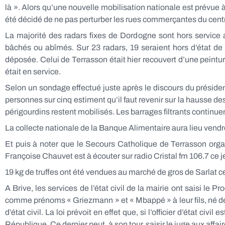
là ». Alors qu’une nouvelle mobilisation nationale est prévue
été décidé de ne pas perturber les rues commerçantes du centr
La majorité des radars fixes de Dordogne sont hors service 
bâchés ou abîmés. Sur 23 radars, 19 seraient hors d’état de
déposée. Celui de Terrasson était hier recouvert d’une peintur
était en service.
Selon un sondage effectué juste après le discours du présiden
personnes sur cinq estiment qu’il faut revenir sur la hausse de
périgourdins restent mobilisés. Les barrages filtrants contin
La collecte nationale de la Banque Alimentaire aura lieu ve
Et puis à noter que le Secours Catholique de Terrasson orga
Françoise Chauvet est à écouter sur radio Cristal fm 106.7 ce 
19 kg de truffes ont été vendues au marché de gros de Sarlat ce
A Brive, les services de l’état civil de la mairie ont saisi l
comme prénoms « Griezmann » et « Mbappé » à leur fils, né déb
d’état civil. La loi prévoit en effet que, si l’officier d’état civ
République. Ce dernier peut, à son tour, saisir le juge aux affa