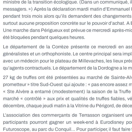
ministre de la transition écologique. (Dans un communiqué, i
messagers. ») Après la déclaration mardi matin d’Emmanuel Ma
pendant trois mois alors qu’ils demandent des changements ma
surtout aucune proposition concrète sur le pouvoir d’achat. A 
Une marche dans Périgueux est prévue ce mercredi après-midi d
été bloquées pendant quelques heures.
Le département de la Corrèze présente ce mercredi en ass
généralistes et un orthophoniste. Le centre principal sera im
avec un médecin pour le plateau de Millevaches, les lieux pr
qu’agents contractuels. Le département de la Dordogne a le m
27 kg de truffes ont été présentées au marché de Sainte-A
prometteur » titre Sud-Ouest qui ajoute : « pas encore assez mû
« Ste Alvère a entamé (modestement) la saison de la Truffe 
marché « contrôlé » aux prix et qualités de truffes fiables, 
décembre, chaque jeudi matin à la Vitrine du Périgord, de déce
L’association des commerçants de Terrasson organisent une 
participants pourront gagner un week-end à Eurodisney pou
Futuroscope, au parc du Conquil… Pour participer, il faut fair