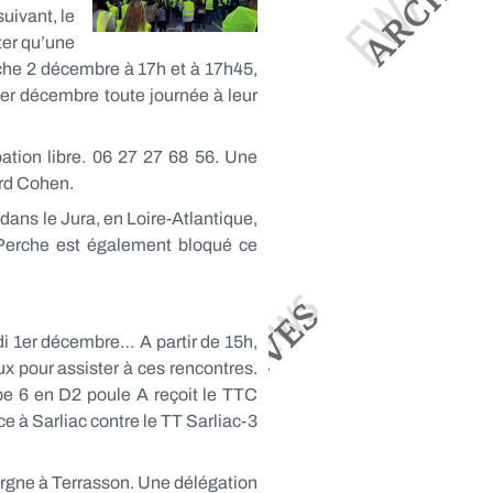
uivant, le
ter qu’une
nche 2 décembre à 17h et à 17h45,
1er décembre toute journée à leur
tion libre. 06 27 27 68 56. Une
ard Cohen.
ans le Jura, en Loire-Atlantique,
a-Perche est également bloqué ce
di 1er décembre… A partir de 15h,
ux pour assister à ces rencontres.
ipe 6 en D2 poule A reçoit le TTC
e à Sarliac contre le TT Sarliac-3
ergne à Terrasson. Une délégation