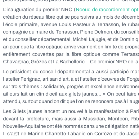
L’inauguration du premier NRO (
Noeud de raccordement opt
création du réseau fibré qui se poursuivra au mois de décemb
l’école primaire, avenue Louis Pasteur à Terrasson, le rub
compagnie du maire de Terrasson, Pierre Delmon, du conseiller
et du conseiller départemental, Michel Lajugie, et de Domin
an pour que la fibre optique arrive vraiment en limite de prop
entièrement couvertes par la fibre optique comme Terras
Chavagnac, Grèzes et La Bachellerie… Ce premier NRO de la Do
Le président du conseil départemental a aussi participé mar
l’atelier Ferignac, artisan d’art, à et l’atelier d’oeuvres de F
sur trois thèmes : solidarité, progrès et excellence environn
ailleurs fait un clin d’oeil aux gilets jaunes… « On peut fair
attendu, surtout quand on dit que l’on ne renoncera pas à l’aug
Les Gilets jaunes lancent un nouvel à la manifestation à Par
devant la préfecture, mais aussi à Mussidan, Montpon, Ri
Nouvelle-Aquitaine ont été nommés dans une délégation nat
Il s’agît de Marine Charrette-Labadie en Corrèze et de Jason