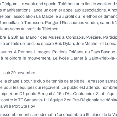
 du Périgord. Le week-end spécial Téléthon aura lieu le week-end s
manifestations, lance un dernier appel aux associations. A no
ée par l’association La Marzelle au profit du Téléthon ce dima
ce Genouillac, à Terrasson. Périgord Ressources vendra, samedi 
leurs soins au profit du Téléthon.
e à 20h au Manoir des Muses à Condat-sur-Vézère. Participa
spie en toile de fond, ou encore Bob Dylan, Joni Mitchell et Leon
jaunes. A Rennes, Limoges, Poitiers, Orléans, au Pays Basque, d
s à rejoindre le mouvement. Le lycée Darnet à Saint-Yrieix-l
di soir 29 novembre.
e la phase 1 pour le club de tennis de table de Terrasson same
te pour les équipes qui reçoivent. Le public est attendu nombre
quipe 4 en D1 poule B reçoit à 15h l’AL Coulouniex-3, et l’équ
 contre le TT Sarladais-1 ; l’équipe 2 en Pré-Régionale se déplac
à 9h à Port Ste Foy.
 un rassemblement samedi matin 1er décembre à 9h place de la V