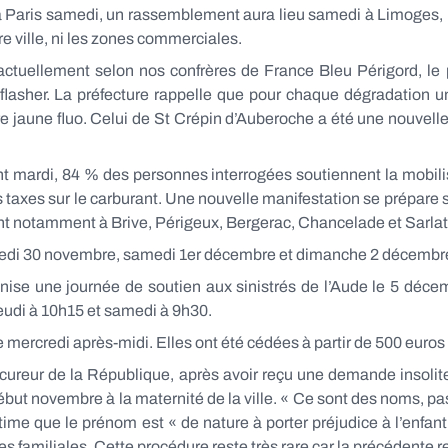
 à Paris samedi, un rassemblement aura lieu samedi à Limoges, 
e ville, ni les zones commerciales.
actuellement selon nos confrères de France Bleu Périgord, le p
 flasher. La préfecture rappelle que pour chaque dégradation 
e jaune fluo. Celui de St Crépin d’Auberoche a été une nouvelle 
t mardi, 84 % des personnes interrogées soutiennent la mobilis
s taxes sur le carburant. Une nouvelle manifestation se prépare s
uent notamment à Brive, Périgeux, Bergerac, Chancelade et Sarla
ndredi 30 novembre, samedi 1er décembre et dimanche 2 décembr
nise une journée de soutien aux sinistrés de l’Aude le 5 décem
jeudi à 10h15 et samedi à 9h30.
 mercredi après-midi. Elles ont été cédées à partir de 500 euros l
e Procureur de la République, après avoir reçu une demande insol
ut novembre à la maternité de la ville. « Ce sont des noms, pas
il estime que le prénom est « de nature à porter préjudice à l’enfant
ires familiales. Cette procédure reste très rare car la précédente