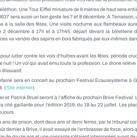
Téléthon. Une Tour Eiffel miniature de 6 mètres de haut sera ent
3637 sera aussi un bon geste les 7 et 8 décembre. A Terrasson, 
 à la salle des fêtes. Une visite nocturne aux flambeaux aura 
 2 décembre à 17h et à 17h45, départ devant la billetterie de
urces va vendre des sapins en bois fabriqués par eux-mêmes dan
r lutter contre les vols d’huîtres avant les fêtes, période crucia
 nuit ! Un vol qui avait ému toute la profession. Le drone relève
 dissuasif.
iefaine sera en concert au prochain Festival Ecaussysteme à G
. (
Site internet
)
 et Patrick Bruel seront à l’affiche du prochain Brive Festival. 
cité gaillarde pour l’édition 2019, du 19 au 22 juillet. Les plac
e jours.
ns de prison, dont deux ans et demi ferme, par le tribunal cor
ût dernier à Brive, il avait essayé de l’embrasser de force, alors 
pine de douze ans et une passante s’étaient interposées avant de p