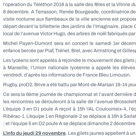
l’opération du Téléthon 2018 à la salle des fêtes et la Vitrine
8 décembre. A Terrasson, Renée Bourgeade, coordinatrice des 
visite nocturne aux flambeaux de la ville ancienne est propos
départ devant la billetterie des jardins de l’Imaginaire, pla
local de l’avenue Victor Hugo, des arbres de noël fabriqués par 
Michel Payen-Dumont sera en concert le samedi 1er décembr
enfance bercée par Piaf, Trénet, Brel, avec Armstrong et Gille
Les lycéens sont appelés à rejoindre le mouvement des gilets 
à Marseille, l’Union nationale lycéenne a appelé les élève
vendredi, d’après les informations de France Bleu Limousin.
Rugby, proD2, Brive a été battu par Mont-de-Marsan 19-14 jeu
Ce sera la 6ème journée de championnat et l’avant dernière d
les rencontres se dérouleront à la salle de l’avenue Brossolet
L’équipe 3 en D1 poule A reçoit à 15h l’AL Coulounieix-4, l’é
Ribérac-1. L’équipe 1 en Régionale-2 se déplace à 16h à Sarlat
; et l’équipe 5 en D2 poule A se déplace dimanche 2 décembre 
L’info du jeudi 29 novembre
. Les gilets jaunes appellent à