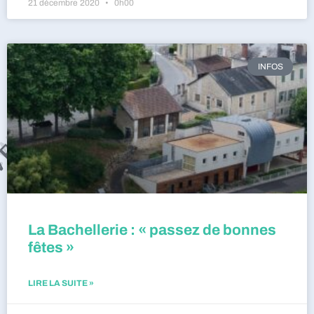
21 décembre 2020
0h00
INFOS
La Bachellerie : « passez de bonnes
fêtes »
LIRE LA SUITE »