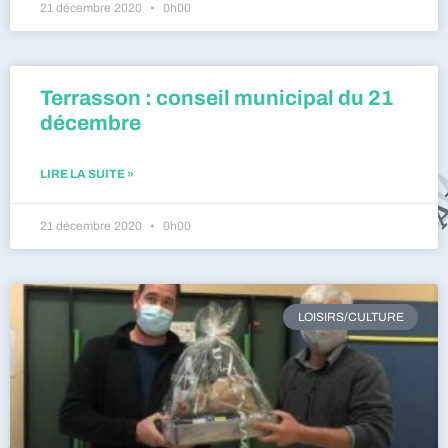
21 décembre 2020
0h00
Terrasson : conseil municipal du 21
décembre
LIRE LA SUITE »
21 décembre 2020
0h00
LOISIRS/CULTURE