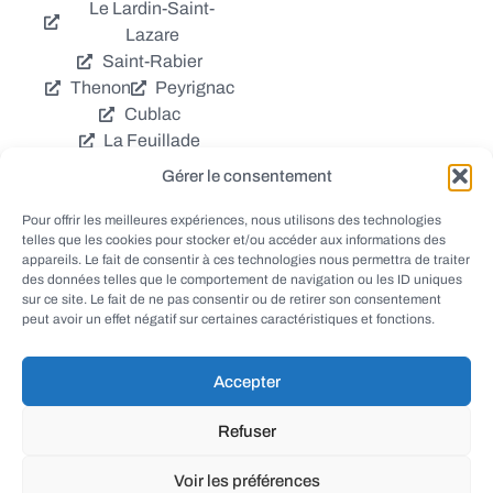
Le Lardin-Saint-
Lazare
Saint-Rabier
Thenon
Peyrignac
Cublac
La Feuillade
Chavagnac
Gérer le consentement
La Cassagne
Châtres
Coly
Grèzes
Pour offrir les meilleures expériences, nous utilisons des technologies
telles que les cookies pour stocker et/ou accéder aux informations des
Aubas
Villac
appareils. Le fait de consentir à ces technologies nous permettra de traiter
Azerat
Ladornac
des données telles que le comportement de navigation ou les ID uniques
Tourtoirac
sur ce site. Le fait de ne pas consentir ou de retirer son consentement
peut avoir un effet négatif sur certaines caractéristiques et fonctions.
Accepter
© EWANEWS - Archives
Refuser
conception
tous droits réservés
FORMACREA
Voir les préférences
haut