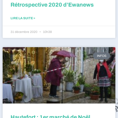
Rétrospective 2020 d’Ewanews
LIRE LA SUITE »
31 décembre 2020
10h38
INFOS
Hautefort : 1er marché de Noël