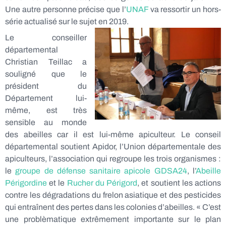
Une autre personne précise que l’
UNAF
va ressortir un hors-
série actualisé sur le sujet en 2019.
Le conseiller
départemental
Christian Teillac a
souligné que le
président du
Département lui-
même, est très
sensible au monde
des abeilles car il est lui-même apiculteur. Le conseil
départemental soutient Apidor, l’Union départementale des
apiculteurs, l’association qui regroupe les trois organismes :
le
groupe de défense sanitaire apicole GDSA24
, l’
Abeille
Périgordine
et le
Rucher du Périgord
, et soutient les actions
contre les dégradations du frelon asiatique et des pesticides
qui entraînent des pertes dans les colonies d’abeilles. « C’est
une problèmatique extrêmement importante sur le plan