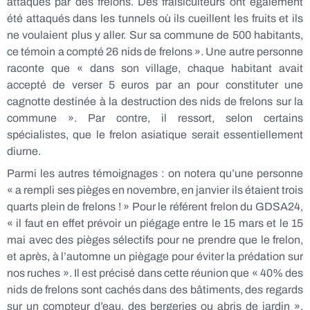
attaqués par des frelons. Des fraisiculteurs ont également
été attaqués dans les tunnels où ils cueillent les fruits et ils
ne voulaient plus y aller. Sur sa commune de 500 habitants,
ce témoin a compté 26 nids de frelons ». Une autre personne
raconte que « dans son village, chaque habitant avait
accepté de verser 5 euros par an pour constituter une
cagnotte destinée à la destruction des nids de frelons sur la
commune ». Par contre, il ressort, selon certains
spécialistes, que le frelon asiatique serait essentiellement
diurne.
Parmi les autres témoignages : on notera qu’une personne
« a rempli ses pièges en novembre, en janvier ils étaient trois
quarts plein de frelons ! » Pour le référent frelon du GDSA24,
« il faut en effet prévoir un piégage entre le 15 mars et le 15
mai avec des pièges sélectifs pour ne prendre que le frelon,
et après, à l’automne un piègage pour éviter la prédation sur
nos ruches ». Il est précisé dans cette réunion que « 40% des
nids de frelons sont cachés dans des bâtiments, des regards
sur un compteur d’eau, des bergeries ou abris de jardin ».