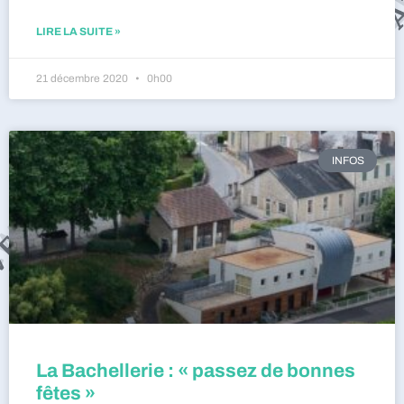
LIRE LA SUITE »
21 décembre 2020
0h00
INFOS
La Bachellerie : « passez de bonnes
fêtes »