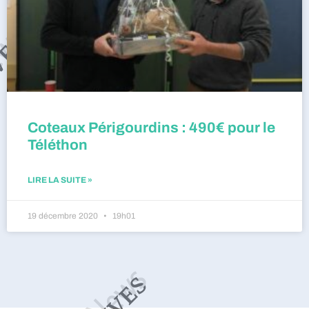
Coteaux Périgourdins : 490€ pour le
Téléthon
LIRE LA SUITE »
19 décembre 2020
19h01