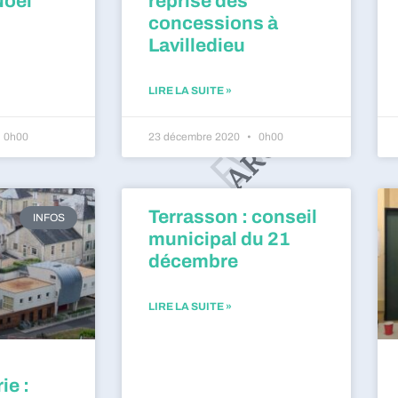
Noël
reprise des
concessions à
Lavilledieu
LIRE LA SUITE »
0h00
23 décembre 2020
0h00
Terrasson : conseil
INFOS
municipal du 21
décembre
LIRE LA SUITE »
ie :