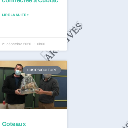
connectée à Cublac
LIRE LA SUITE »
21 décembre 2020
0h00
LOISIRS/CULTURE
Coteaux