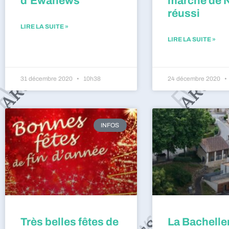
d’Ewanews
marché de 
réussi
LIRE LA SUITE »
LIRE LA SUITE »
31 décembre 2020
10h38
24 décembre 2020
INFOS
Très belles fêtes de
La Bacheller