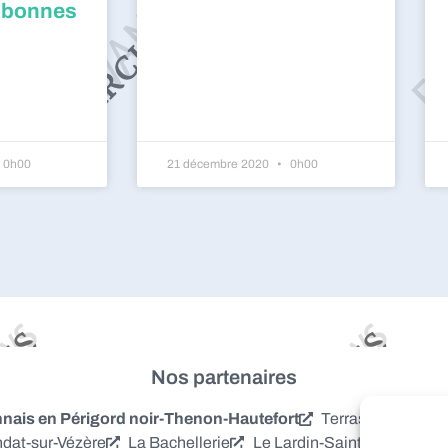
 bonnes
0h00
21 décembre 2020
0h00
Nos partenaires
is en Périgord noir-Thenon-Hautefort
Terrasson-Laville
dat-sur-Vézère
La Bachellerie
Le Lardin-Saint-Lazare
S