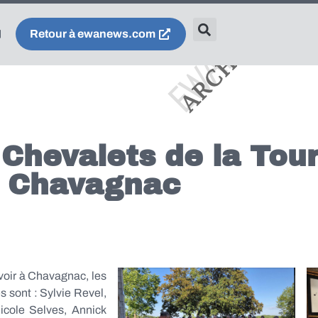
Retour à ewanews.com
Chevalets de la Tour
à Chavagnac
 voir à Chavagnac, les
s sont : Sylvie Revel,
icole Selves, Annick