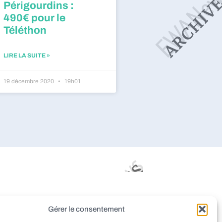
Périgourdins :
490€ pour le
Téléthon
LIRE LA SUITE »
19 décembre 2020
19h01
dieu
Montignac
Pazayac
Gérer le consentement
aint-Rabier
Thenon
Peyrignac