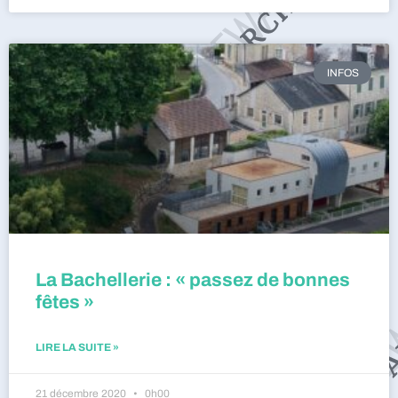
INFOS
La Bachellerie : « passez de bonnes
fêtes »
LIRE LA SUITE »
21 décembre 2020
0h00