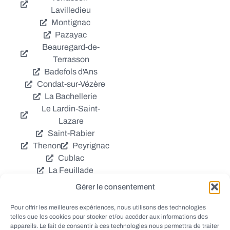
Lavilledieu
Montignac
Pazayac
Beauregard-de-
Terrasson
Badefols d'Ans
Condat-sur-Vézère
La Bachellerie
Le Lardin-Saint-
Lazare
Saint-Rabier
Thenon
Peyrignac
Cublac
La Feuillade
Chavagnac
Gérer le consentement
La Cassagne
Châtres
Coly
Grèzes
Pour offrir les meilleures expériences, nous utilisons des technologies
telles que les cookies pour stocker et/ou accéder aux informations des
Aubas
Villac
appareils. Le fait de consentir à ces technologies nous permettra de traiter